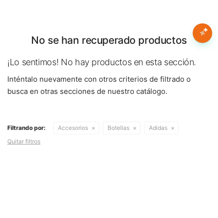
Nota:
este
sitio
web
No se han recuperado productos
Mujer
incluye
un
¡Lo sentimos! No hay productos en esta sección.
sistema
Hombre
Inténtalo nuevamente con otros criterios de filtrado o
de
accesibilidad.
busca en otras secciones de nuestro catálogo.
Niños
Filtrando por:
Accesorios
Botellas
Adidas
Accesorios
Quitar filtros
Marcas
Novedades