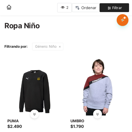
Nota:
este
sitio
web
Ropa Niño
Mujer
incluye
un
sistema
Hombre
Filtrando por:
Género:
Niño
de
accesibilidad.
Niños
Accesorios
Marcas
Novedades
PUMA
UMBRO
$
2.490
$
1.790