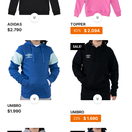
ADIDAS
TOPPER
$
2.790
$
2.094
40
UMBRO
$
1.990
UMBRO
$
1.690
22