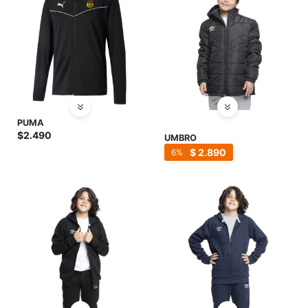
PUMA
$
2.490
UMBRO
$
2.890
6