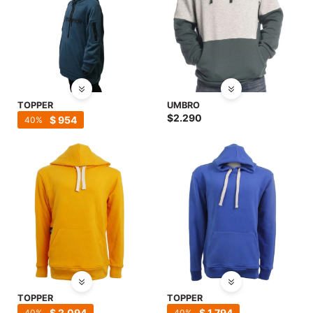
TOPPER
UMBRO
$
2.290
$
954
40
TOPPER
TOPPER
$
2.094
$
1.794
40
40