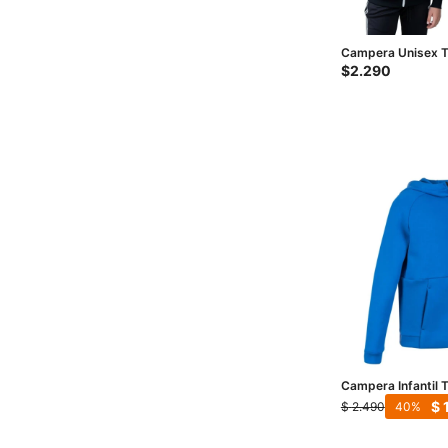
Campera Unisex T
- Negro - Blanco
$
2.290
Campera Infantil 
Boys - Azul
$
$
2.490
40