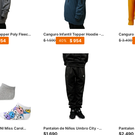
opper Poly Fleece
Canguro Infantil Topper Hoodie -
Canguro 
Negro Petroleo
Kids - A
954
$
954
$
1.590
$
3.490
40
NI Miss Carol
Pantalon de Niños Umbro City -
Pantalon
ulticolor
Negro
Logo Jrs
$
1.690
$
2.490