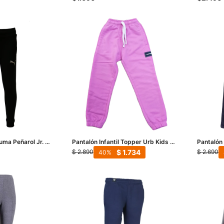
uma Peñarol Jr. -
Pantalón Infantil Topper Urb Kids -
Pantalón 
Rosa
- Azul M
$
1.734
$
2.890
$
2.690
40