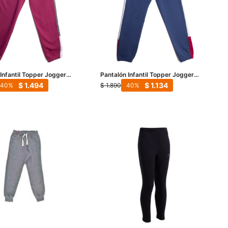
Infantil Topper Jogger
Pantalón Infantil Topper Jogger
csia - Gris
Kids - Azul Marino - Gris
$
1.494
$
1.134
$
1.890
40
40