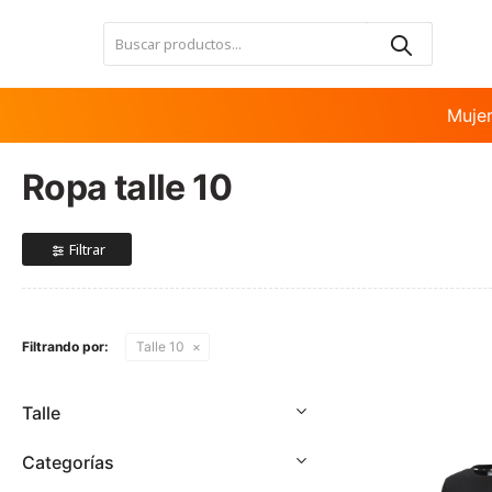
Nota:
este
sitio
web
incluye
Muje
un
sistema
Ropa talle 10
de
accesibilidad.
Presione
Control-
F11
para
ajustar
Filtrando por:
Talle 10
el
sitio
web
Talle
a
las
Categorías
personas