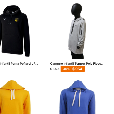
Infantil Puma Peñarol JRS
Canguro Infantil Topper Poly Flecce
- Gris
$
954
$
1.590
40