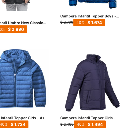
Campera Infantil Topper Boys -
Azul
$
1.674
$
2.790
40
fantil Umbro New Classic
gro - Blanco
$
2.890
6
nfantil Topper Girls - Azul
Campera Infantil Topper Girls -
Violeta
$
1.734
$
1.494
$
2.490
40
40