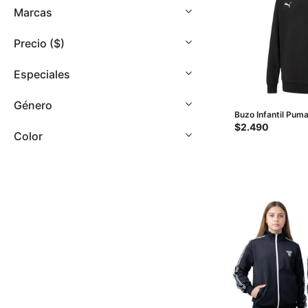
con
Marcas
discapacidad
visual
Precio
($)
que
están
Especiales
usando
un
Género
lector
Buzo Infantil Puma
de
Negro
$
2.490
Color
pantalla;
Presione
Control-
F10
para
abrir
un
menú
de
accesibilidad.