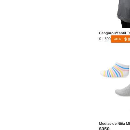
Canguro Infantil T
- Gris Melange
$
$
1.590
40
Medias de Niña MI
trainer kids x3 - M
$
350