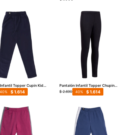
Infantil Topper Cupin Kids
Pantalón Infantil Topper Chupin
arino
Kids - Negro
$
1.614
$
1.614
$
2.690
40
40