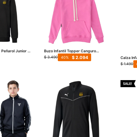
 Peñarol Junior -
Buzo Infantil Topper Canguro
Hoodie Kids - Rosa
$
2.094
$
3.490
40
Calza Inf
Negro
$
1.490