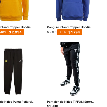
Infantil Topper Hoodie
Canguro Infantil Topper Hoodie
naranjado
Kids - Azul
$
2.094
$
1.794
$
2.990
40
40
 de Niños Puma Peñarol
Pantalon de Niños TIFFOSI Sport
 - Negro
Niño - Negro - Blanco
$
1.990