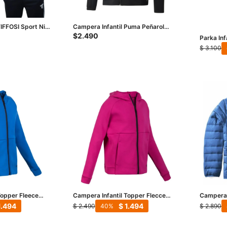
IFFOSI Sport Niño
Campera Infantil Puma Peñarol
Team Rise Tr.Poly Jkt - Negro -
$
2.490
Parka In
Amarillo - Blanco
Kids - Ne
$
3.100
Topper Fleece
Campera Infantil Topper Flecce
Campera I
Girls - Fucsia
Añil
1.494
$
1.494
$
2.490
$
2.890
40