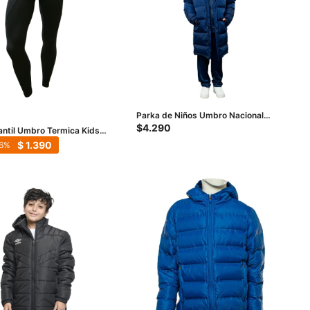
Parka de Niños Umbro Nacional
Icebound - Azul
$
4.290
antil Umbro Termica Kids -
$
1.390
6