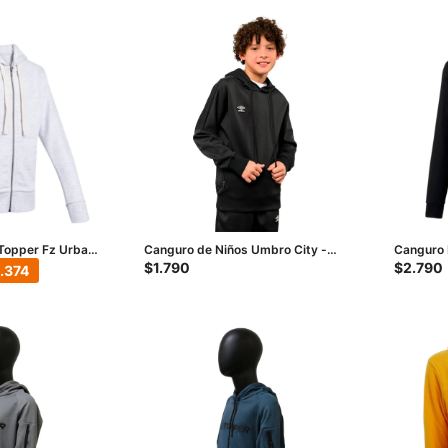
Topper Fz Urbano
Canguro de Niños Umbro City -
Canguro 
Negro
- Negro
$
1.790
$
2.790
1.374