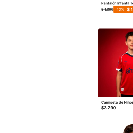
Pantalón Infantil 
Kids - Gris - Blan
$
1
$
1.890
40
Camiseta de Niño
Away 1 - Rojo
$
3.290