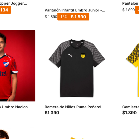
Topper Jogger
Pantalón
co
Kids - Gr
.134
$
1.890
Pantalón Infantil Umbro Junior -
Negro
$
1.590
$
1.890
15
s Umbro Nacional
Remera de Niños Puma Peñarol
Camiseta
Team Liga Junior - Negro - Gris
Team Liga
$
1.390
$
1.390