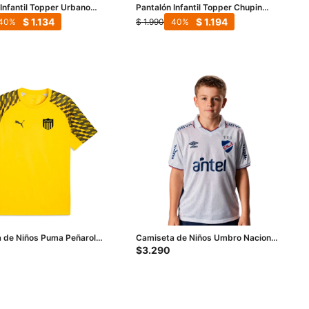
 Infantil Topper Urbano
Pantalón Infantil Topper Chupin
is
Kids - Negro
$
1.134
$
1.194
$
1.990
40
40
 de Niños Puma Peñarol
Camiseta de Niños Umbro Nacional
 Junior - Amarillo
Home 2026 Junior - Blanco
$
3.290