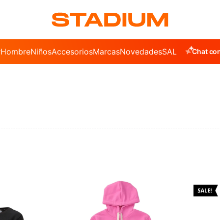
r
Hombre
Niños
Accesorios
Marcas
Novedades
SALE
Chat con