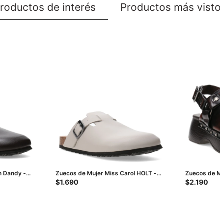
roductos de interés
Productos más vist
 Dandy -
Zuecos de Mujer Miss Carol HOLT -
Zuecos de M
Marrón Tabaco
Marrón Osc
$
1.690
$
2.190