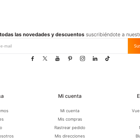
 todas las novedades y descuentos
suscribiéndote a nuest
Su







sa
Mi cuenta
E
omos
Mi cuenta
Vuel
es
Mis compras
o
Rastrear pedido
osotros
Mis direcciones
Bl