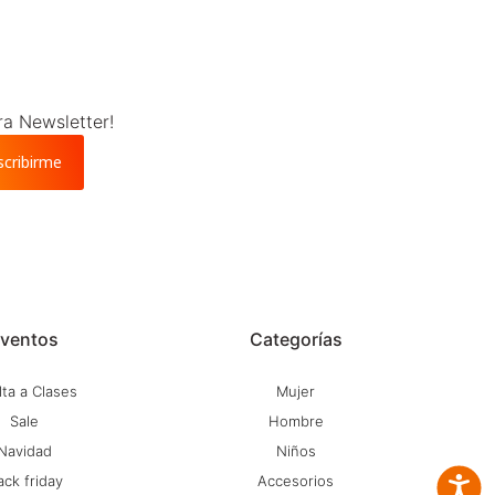
ra Newsletter!
scribirme
ventos
Categorías
ta a Clases
Mujer
Sale
Hombre
Navidad
Niños
ack friday
Accesorios
Accesib