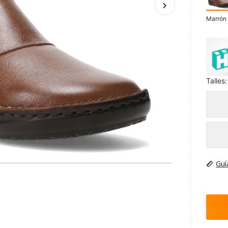
Marrón
Talles:
Guí