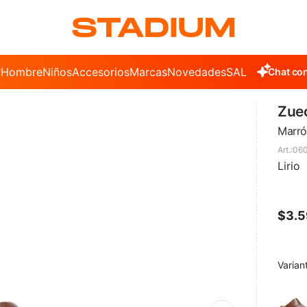
r
Hombre
Niños
Accesorios
Marcas
Novedades
SALE
Chat con
Zuec
Marró
06
Lirio
$
3.
Varian