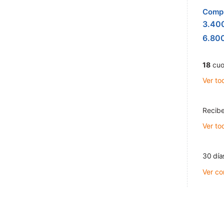
Compr
3.40
6.80
18
cuo
Ver to
Recibe
Ver to
30 día
Ver co