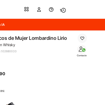
 IA
os de Mujer Lombardino Lirio
n Whisky
0.102680033
Contacto
590
tes: