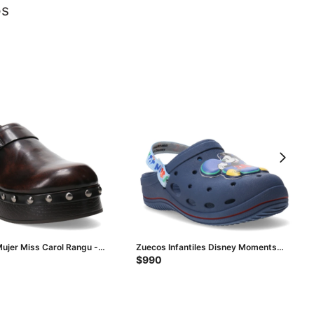
os
ujer Miss Carol Rangu -
Zuecos Infantiles Disney Moments
uro
Babuch Baby - Azul Oscuro
$
990