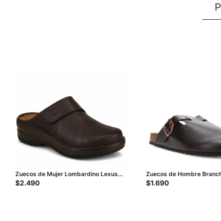
P
Zuecos de Mujer Lombardino Lexus
Zuecos de Hombre Branch
Dama - Marrón (Nobuk)
Marrón Oscuro
$
2.490
$
1.690