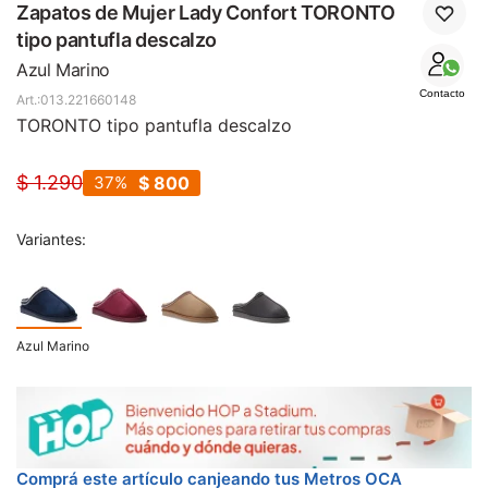
SALE
Zapatos de Mujer Lady Confort TORONTO
tipo pantufla descalzo
Azul Marino
Contacto
013.221660148
TORONTO tipo pantufla descalzo
$
1.290
37
$
800
Variantes:
Azul Marino
Comprá este artículo canjeando tus Metros OCA