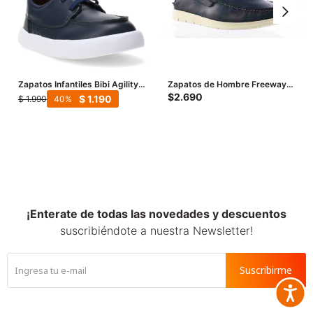
Zapatos Infantiles Bibi Agility
Zapatos de Hombre Freeway
Mini - Azul Marino
Casual Nico - Azul Marino
$
2.690
$
1.190
$
1.990
40
¡Enterate de todas las novedades y descuentos
suscribiéndote a nuestra Newsletter!
Suscribirme
Accesib






