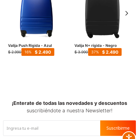
Valija Push Rigida - Azul
Valija N+ rígida - Negro
$
2.490
$
2.490
$
2.990
$
3.990
16
37
¡Enterate de todas las novedades y descuentos
suscribiéndote a nuestra Newsletter!
Suscribirme
Accesib