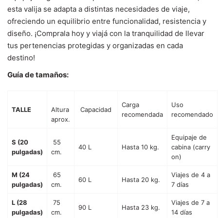
esta valija se adapta a distintas necesidades de viaje,
ofreciendo un equilibrio entre funcionalidad, resistencia y
diseño. ¡Comprala hoy y viajá con la tranquilidad de llevar
tus pertenencias protegidas y organizadas en cada
destino!
Guía de tamaños:
Carga
Uso
TALLE
Altura
Capacidad
recomendada
recomendado
aprox.
Equipaje de
S (20
55
40 L
Hasta 10 kg.
cabina (carry
pulgadas)
cm.
on)
M (24
65
Viajes de 4 a
60 L
Hasta 20 kg.
pulgadas)
cm.
7 días
L (28
75
Viajes de 7 a
90 L
Hasta 23 kg.
pulgadas)
cm.
14 días