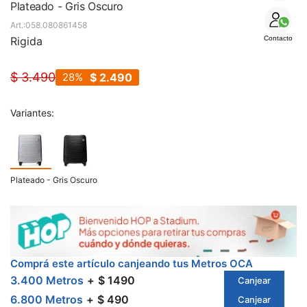
SALE
Plateado - Gris Oscuro
058.080861458
Rigida
Contacto
$
3.490
28
$
2.490
Variantes:
Plateado - Gris Oscuro
Comprá este artículo canjeando tus Metros OCA
3.400 Metros
$ 1490
Canjear
6.800 Metros
$ 490
Canjear