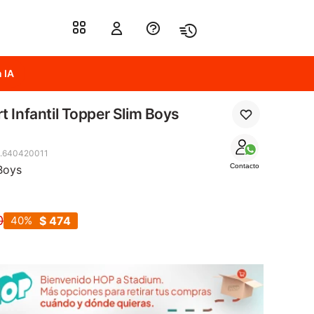
 IA
t Infantil Topper Slim Boys
.640420011
Contacto
Boys
0
40
$
474