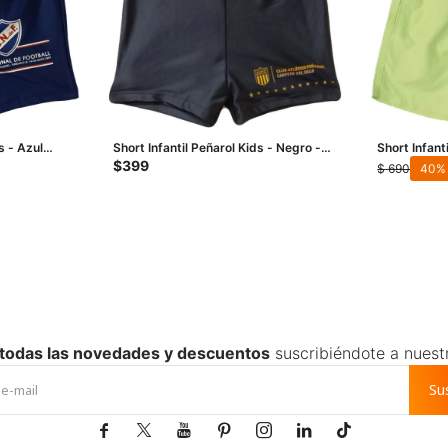
s - Azul
Short Infantil Peñarol Kids - Negro -
Short Infant
Amarillo
Amarillo
$
399
$
690
40
 todas las novedades y descuentos
suscribiéndote a nuest
Su






