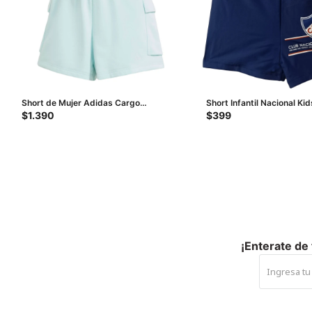
Short de Mujer Adidas Cargo
Short Infantil Nacional Kid
Essentials Logo - Verde Menta
Marino - Rojo - Blanco
$
1.390
$
399
¡Enterate de