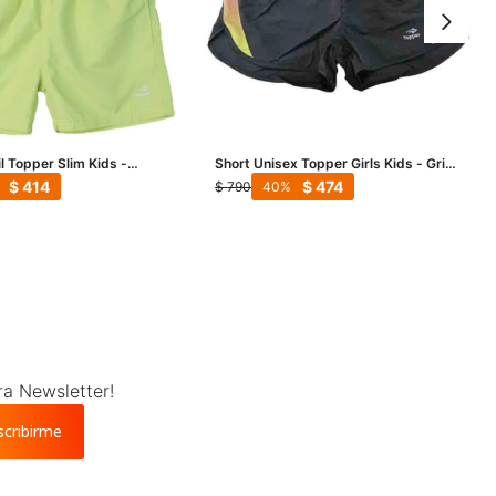
il Topper Slim Kids -
Short Unisex Topper Girls Kids - Gris
Oscuro
$
414
$
474
$
790
40
ra Newsletter!
scribirme