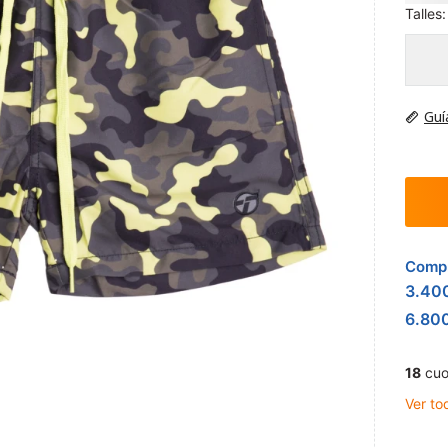
Talles:
Guí
Compr
3.40
6.80
18
cuo
Ver to