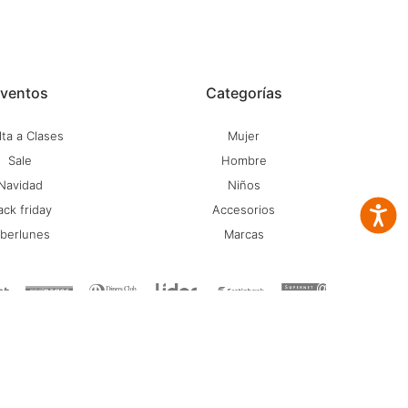
ventos
Categorías
ta a Clases
Mujer
Sale
Hombre
Navidad
Niños
ack friday
Accesorios
Accesib
iberlunes
Marcas