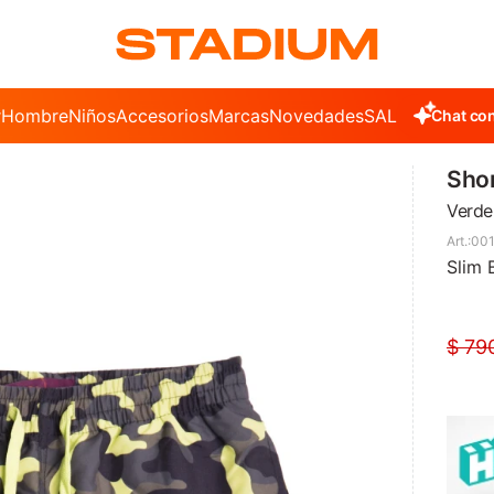
r
Hombre
Niños
Accesorios
Marcas
Novedades
SALE
Chat con
Shor
Verde
001
Slim 
$
79