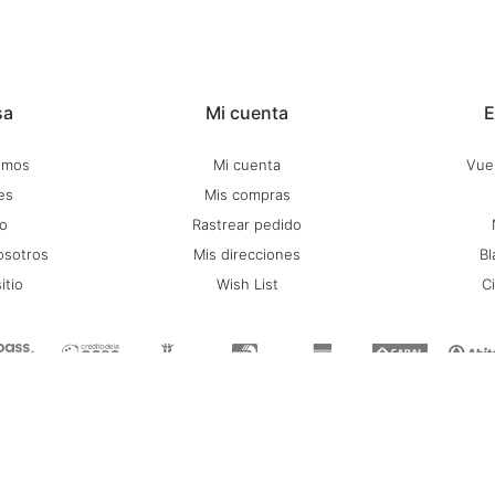
sa
Mi cuenta
E
omos
Mi cuenta
Vuel
es
Mis compras
o
Rastrear pedido
osotros
Mis direcciones
Bl
itio
Wish List
C