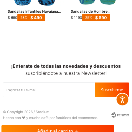
Sandalias Infantiles Havaianas
Sandalias de Hombre
Kids Athletic - Turquesa
Havaianas Havaiana Surf - Azul
$
490
$
890
$
690
$
1.190
28
25
¡Enterate de todas las novedades y descuentos
suscribiéndote a nuestra Newsletter!
Suscribirme
Accesib







© Copyright 2026 / Stadium
Añadir al carrito