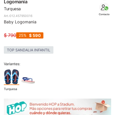
SALE
Logomania
Turquesa
Contacto
012.457950016
Baby Logomania
$
790
25
$
590
TOP SANDALIA INFANTIL
Variantes:
Turquesa