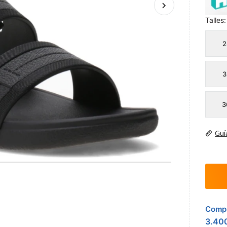
Talles:
2
3
3
Guí
Compr
3.40