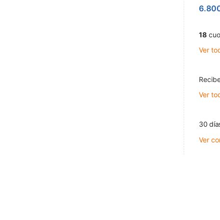
6.80
18
cuo
Ver to
Recibe
Ver to
30 día
Ver co