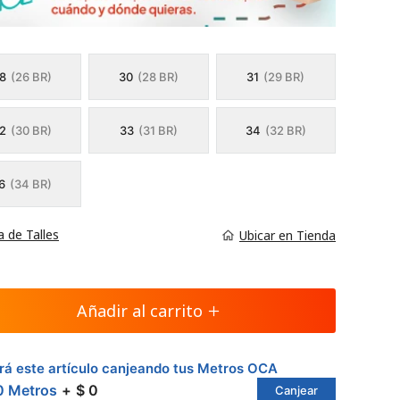
8
(26 BR)
30
(28 BR)
31
(29 BR)
2
(30 BR)
33
(31 BR)
34
(32 BR)
6
(34 BR)
a de Talles
Ubicar en Tienda
Añadir al carrito
á este artículo canjeando tus Metros OCA
0 Metros
$ 0
Canjear