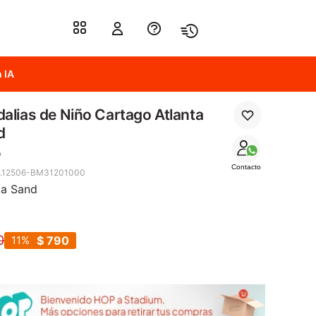
 IA
alias de Niño Cartago Atlanta
d
o
Contacto
5.12506-BM31201000
ta Sand
0
11
$
790