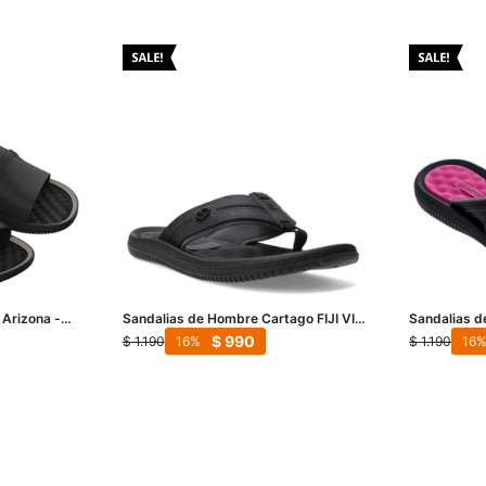
 Arizona -
Sandalias de Hombre Cartago FIJI VI
Sandalias d
THONG AD - Negro - Gris
Wns - Negro
$
990
$
1.190
$
1.190
16
16