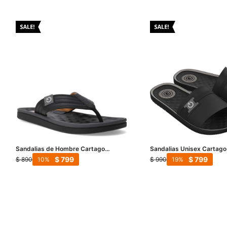
Sandalias de Hombre Cartago
Sandalias Unisex Cartago
Alabama Thong - Negro - Marrón
Negro - Gris
$
799
$
799
$
890
$
990
10
19