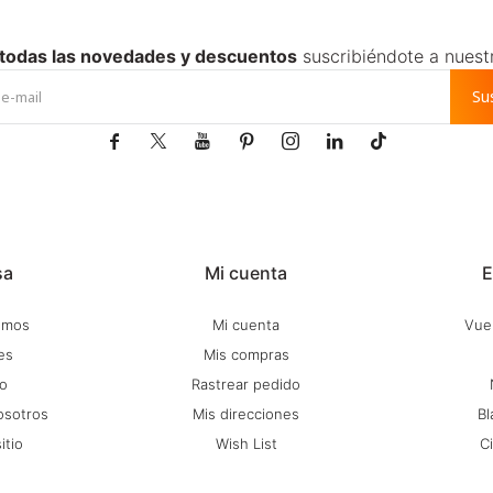
 todas las novedades y descuentos
suscribiéndote a nuest
Su







sa
Mi cuenta
E
omos
Mi cuenta
Vuel
es
Mis compras
o
Rastrear pedido
osotros
Mis direcciones
Bl
itio
Wish List
C