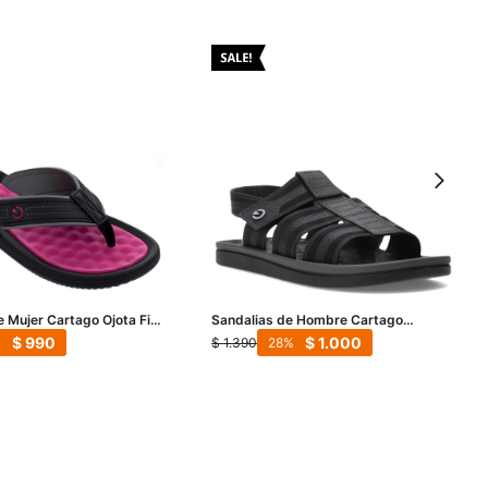
e Mujer Cartago Ojota Figi
Sandalias de Hombre Cartago
 - Rosa
Alabama Ii Ad - Negro - Gris
$
990
$
1.000
$
1.390
28