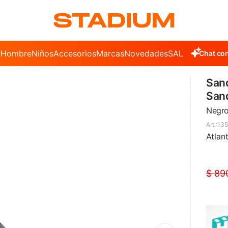
r
Hombre
Niños
Accesorios
Marcas
Novedades
SALE
Chat con
Sand
San
Negr
13
Atlan
$
89