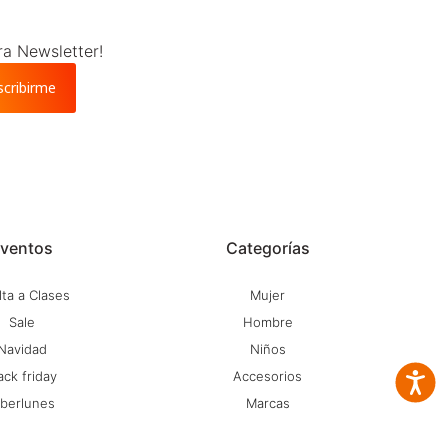
ra Newsletter!
scribirme
ventos
Categorías
ta a Clases
Mujer
Sale
Hombre
Navidad
Niños
ack friday
Accesorios
Accesib
iberlunes
Marcas