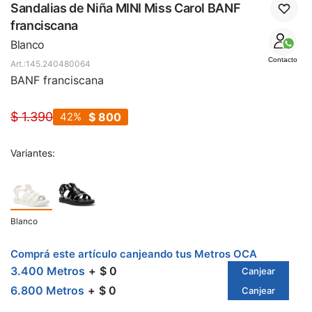
SALE
Sandalias de Niña MINI Miss Carol BANF
franciscana
Blanco
Contacto
145.240480064
BANF franciscana
$
1.390
42
$
800
Variantes:
Blanco
Comprá este artículo canjeando tus Metros OCA
3.400 Metros
$ 0
Canjear
6.800 Metros
$ 0
Canjear