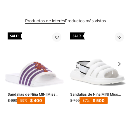
Productos de interés
Productos más vistos
Sandalias de Niña MINI Miss
Sandalias de Niña MINI Miss
Carol PALM con banda - Blanco
Carol Piccadilly - Blanco
$
400
$
500
$
990
$
799
59
37
- Lila