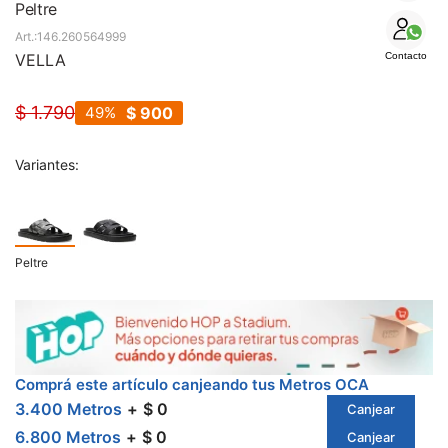
SALE
Peltre
146.260564999
VELLA
Contacto
$
1.790
49
$
900
Variantes:
Peltre
Comprá este artículo canjeando tus Metros OCA
3.400 Metros
$ 0
Canjear
6.800 Metros
$ 0
Canjear