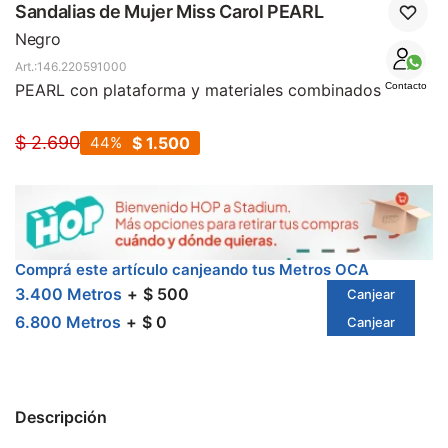
SALE
Sandalias de Mujer Miss Carol PEARL
Negro
146.220591000
PEARL con plataforma y materiales combinados
Contacto
$
2.690
44
$
1.500
Comprá este artículo canjeando tus Metros OCA
3.400 Metros
$ 500
Canjear
6.800 Metros
$ 0
Canjear
Descripción