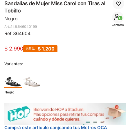
SALE
Sandalias de Mujer Miss Carol con Tiras al
Tobillo
Negro
Contacto
146.646040199
Ref 364604
$
2.990
59
$
1.200
Variantes:
Negro
Comprá este artículo canjeando tus Metros OCA