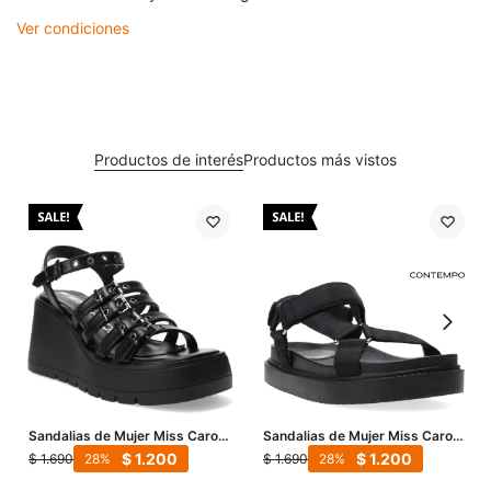
Ver condiciones
Productos de interés
Productos más vistos
Sandalias de Mujer Miss Carol
Sandalias de Mujer Miss Carol
LAGOON con hebillas - Negro
Caicos - Negro
$
1.200
$
1.200
$
1.690
$
1.690
28
28