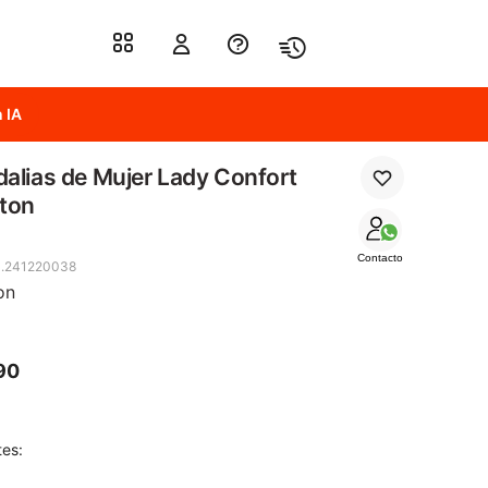
 IA
alias de Mujer Lady Confort
ton
Contacto
.241220038
on
90
tes: