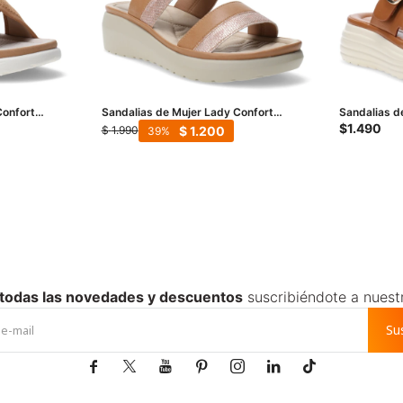
Confort
Sandalias de Mujer Lady Confort
Sandalias d
das - Tan
CONQUES con tira atrás - Tan
MUKI - Tan
$
1.490
$
1.200
$
1.990
39
 todas las novedades y descuentos
suscribiéndote a nuest
Su






