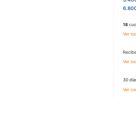
6.80
18
cuo
Ver to
Recibe
Ver to
30 día
Ver co