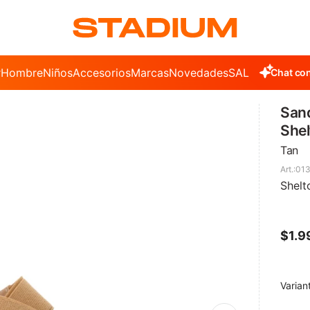
r
Hombre
Niños
Accesorios
Marcas
Novedades
SALE
Chat con
Sand
Shel
Tan
013
Shelt
$
1.9
Varian