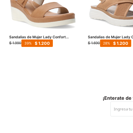
Sandalias de Mujer Lady Confort
Sandalias de Mujer Lady 
BORGER con plataforma - Tan
CHAPELLE con tiras cruza
$
1.200
$
1.200
$
1.990
$
1.690
39
28
¡Enterate de