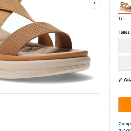
Tan
Talles:
Guí
Compr
3.40