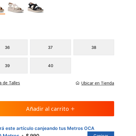
36
37
38
39
40
a de Talles
Ubicar en Tienda
Añadir al carrito
á este artículo canjeando tus Metros OCA
0 Metros
$ 990
Canjear