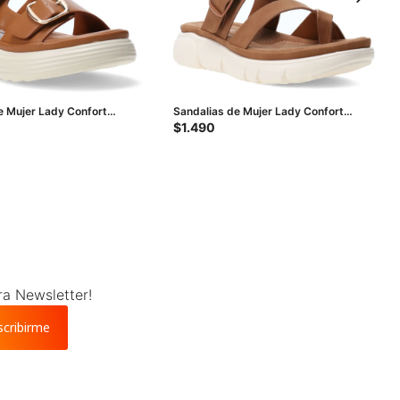
e Mujer Lady Confort
Sandalias de Mujer Lady Confort
GUYMON descalza - Tan
$
1.490
ra Newsletter!
scribirme