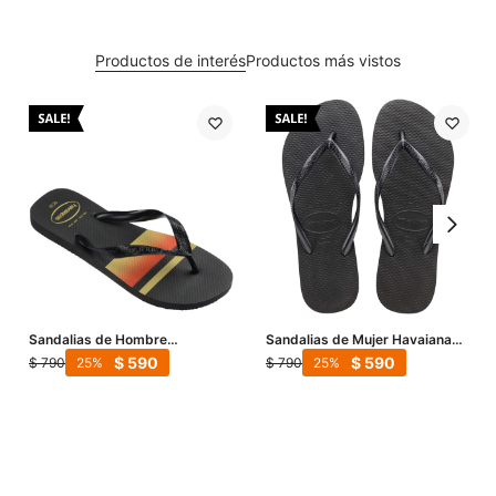
Productos de interés
Productos más vistos
Sandalias de Hombre
Sandalias de Mujer Havaianas
Havaianas Top Basic - Negro -
SLIM - Negro
$
590
$
590
$
790
$
790
25
25
Anaranjado