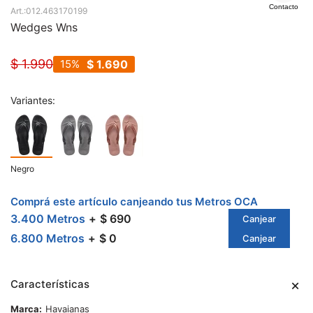
Contacto
012.463170199
Wedges Wns
$
1.990
15
$
1.690
Variantes:
Negro
Comprá este artículo canjeando tus Metros OCA
3.400 Metros
$ 690
Canjear
6.800 Metros
$ 0
Canjear
Características
Marca
Havaianas