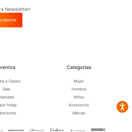
ra Newsletter!
scribirme
ventos
Categorías
ta a Clases
Mujer
Sale
Hombre
Navidad
Niños
ack friday
Accesorios
Accesib
iberlunes
Marcas