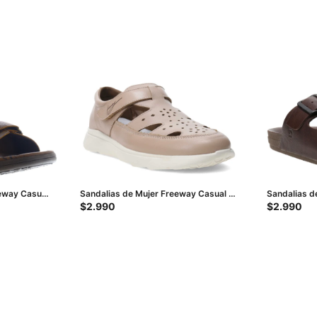
eway Casual
Sandalias de Mujer Freeway Casual -
Sandalias 
Marrón Castaño
CERE con do
$
2.990
$
2.990