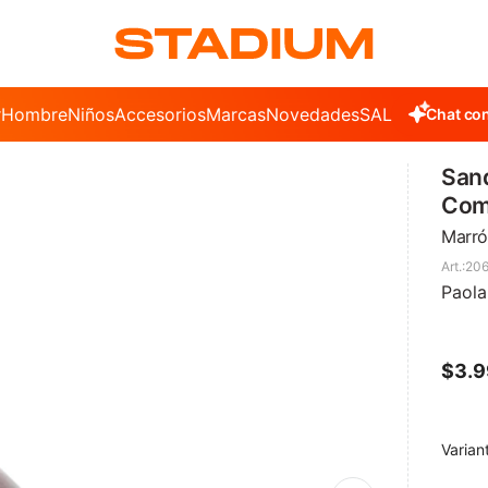
r
Hombre
Niños
Accesorios
Marcas
Novedades
SALE
Chat con
Sand
Com
Marró
206
Paol
$
3.
Varian