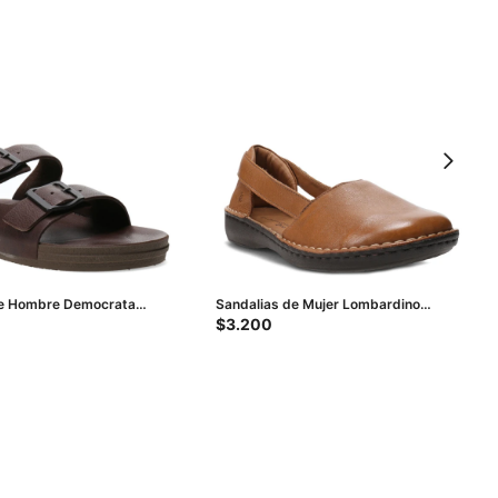
de Hombre Democrata
Sandalias de Mujer Lombardino
ble hebilla - Marrón Café
Hortencia - Marrón Capuchino
$
3.200