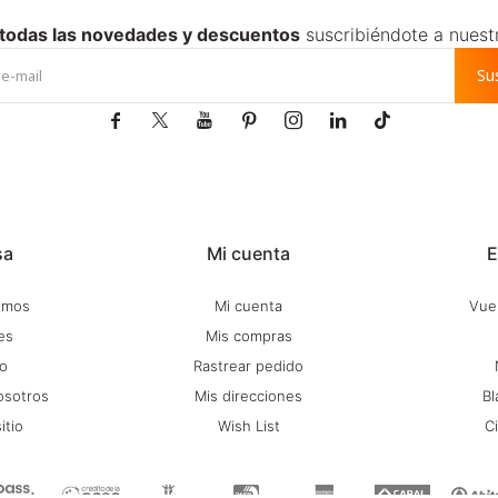
 todas las novedades y descuentos
suscribiéndote a nuest
Su







sa
Mi cuenta
E
omos
Mi cuenta
Vuel
es
Mis compras
o
Rastrear pedido
osotros
Mis direcciones
Bl
itio
Wish List
C