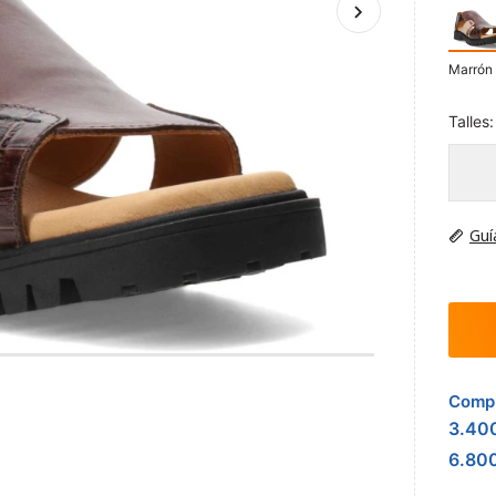
Marrón 
Talles:
Guí
Compr
3.40
6.80