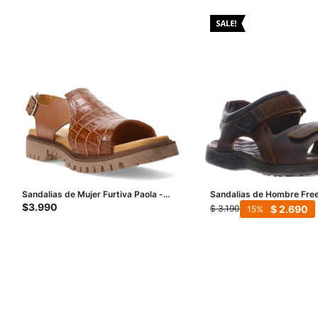
Sandalias de Mujer Furtiva Paola -
Sandalias de Hombre Fre
Marrón (Croco)
c/Velcro - Marrón
$
3.990
$
2.690
$
3.190
15