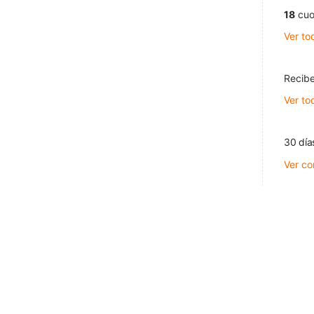
18
cuo
Ver to
Recibe
Ver to
30 día
Ver co