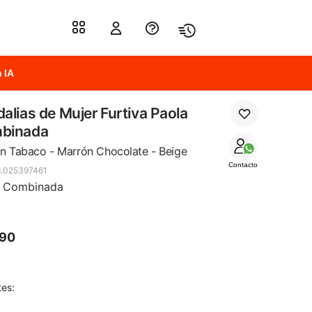
 IA
alias de Mujer Furtiva Paola
binada
n Tabaco - Marrón Chocolate - Beige
Contacto
.025397461
a Combinada
990
tes: