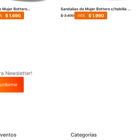
e Mujer Bottero
Sandalias de Mujer Bottero c/hebilla -
 - 366204 - Marrón -
Marrón - Marrón Claro
$
1.690
$
1.990
$
3.690
46
ra Newsletter!
scribirme
ventos
Categorías