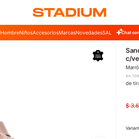
r
Hombre
Niños
Accesorios
Marcas
Novedades
SALE
Chat con
Sand
c/ve
Marró
108
de ti
$
3.
Varian