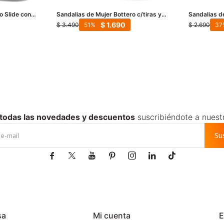
o Slide con
Sandalias de Mujer Bottero c/tiras y
Sandalias d
 - Marrón
hebilla - Marrón - Marrón Claro
Franciscana
$
1.690
$
3.490
$
2.690
51
37
Blanco
 todas las novedades y descuentos
suscribiéndote a nuest
Su







sa
Mi cuenta
E