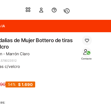
 IA
alias de Mujer Bottero de tiras
lcro
n - Marrón Claro
Contacto
.578023512
ras c/velcro
690
54
$
1.690
tes: