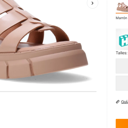
Marrón 
Talles:
Guí