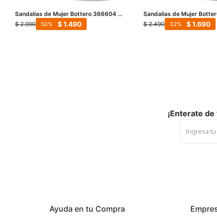
Sandalias de Mujer Bottero 366604 -
Sandalias de Mujer Botter
Marrón - Blanco
Detalle Metálico - Marrón
$
1.490
$
1.690
$
2.990
$
2.490
50
32
Claro
¡Enterate de
Ayuda en tu Compra
Empre