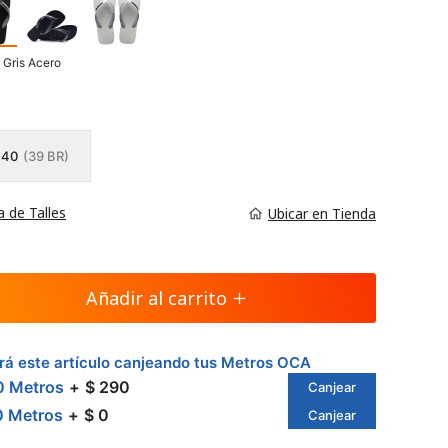
 Gris Acero
-40
(39 BR)
a de Talles
Ubicar en Tienda
Añadir al carrito
á este artículo canjeando tus Metros OCA
0 Metros
$ 290
Canjear
0 Metros
$ 0
Canjear