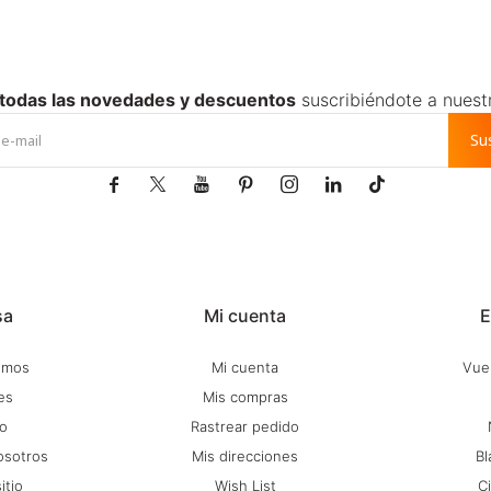
 todas las novedades y descuentos
suscribiéndote a nuest
Su







sa
Mi cuenta
E
omos
Mi cuenta
Vuel
es
Mis compras
o
Rastrear pedido
osotros
Mis direcciones
Bl
itio
Wish List
C