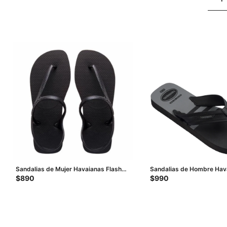
Sandalias de Mujer Havaianas Flash
Sandalias de Hombre Hav
Urban - Negro
Basic - Negro - Gris
$
890
$
990