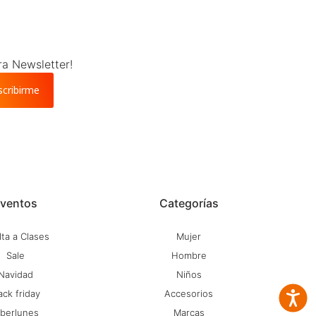
ra Newsletter!
scribirme
ventos
Categorías
ta a Clases
Mujer
Sale
Hombre
Navidad
Niños
ack friday
Accesorios
Accesib
iberlunes
Marcas