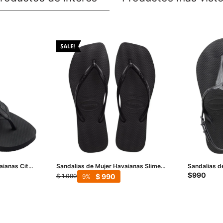
aianas City
Sandalias de Mujer Havaianas Slime
Sandalias d
Square - Negro
Negro
$
990
$
990
$
1.090
9