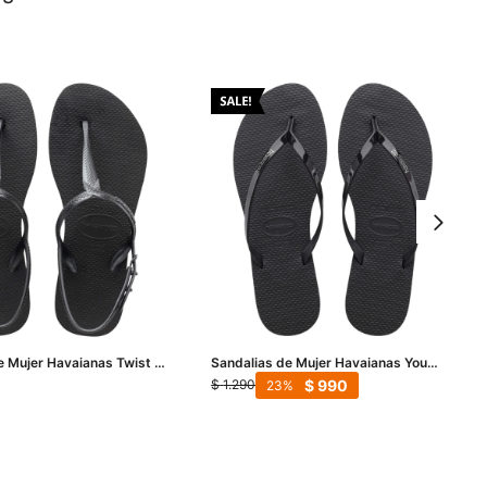
e Mujer Havaianas Twist -
Sandalias de Mujer Havaianas You
Metalic - Negro
$
990
$
1.290
23