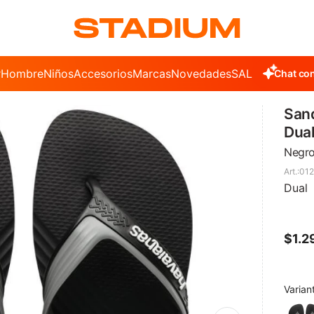
r
Hombre
Niños
Accesorios
Marcas
Novedades
SALE
Chat con
San
Dua
Negro
012
Dual
$
1.2
Varian