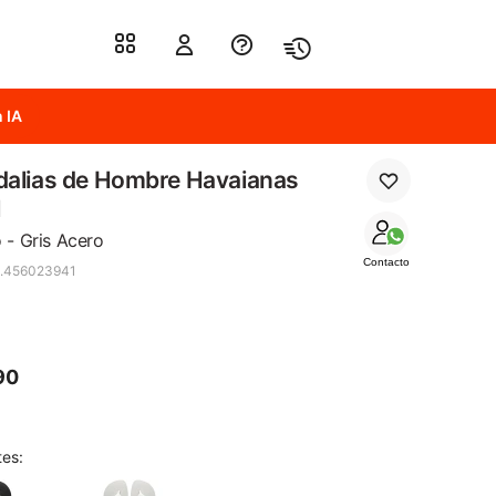
 IA
dalias de Hombre Havaianas
l
 - Gris Acero
Contacto
.456023941
90
tes: