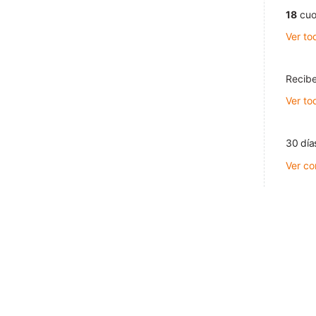
18
cuo
Ver to
Recibe
Ver to
30 día
Ver co