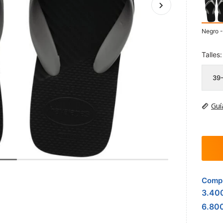
Negro -
Talles:
39
Guí
Compr
3.40
6.80