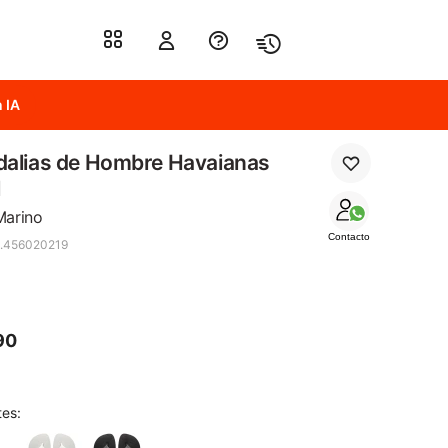
 IA
dalias de Hombre Havaianas
l
Marino
Contacto
.456020219
90
tes: