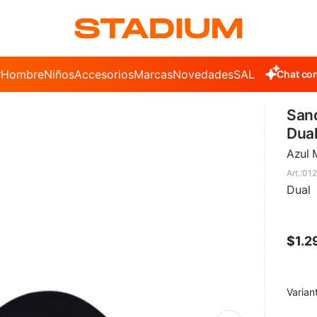
r
Hombre
Niños
Accesorios
Marcas
Novedades
SALE
Chat con
San
Dua
Azul 
012
Dual
$
1.2
Varian