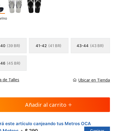
rino
-40
(39 BR)
41-42
(41 BR)
43-44
(43 BR)
-46
(45 BR)
a de Talles
Ubicar en Tienda
Añadir al carrito
á este artículo canjeando tus Metros OCA
0 Metros
$ 290
Canjear