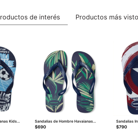
roductos de interés
Productos más vist
ianas Kids
Sandalias de Hombre Havaianas
Sandalias I
zul Marino
Havaiana Aloha - Azul Marino
Marvel Logo
$
690
$
790
Azul Marino