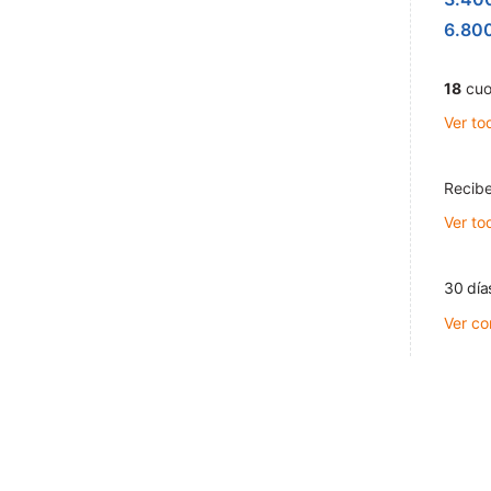
6.80
18
cuo
Ver to
Recibe
Ver to
30 día
Ver co