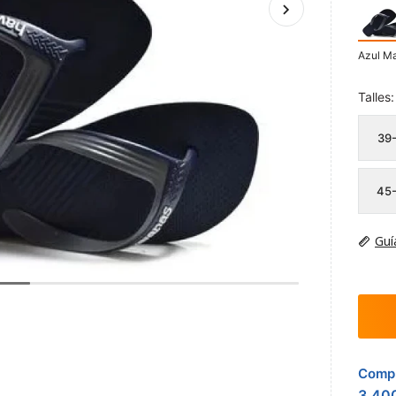
Azul Ma
Talles:
39
45
Guí
Compr
3.40