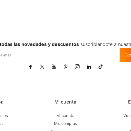
 todas las novedades y descuentos
suscribiéndote a nuest
Su







sa
Mi cuenta
E
omos
Mi cuenta
Vuel
es
Mis compras