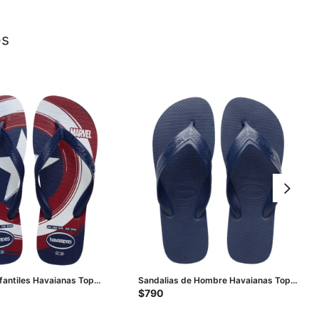
os
nfantiles Havaianas Top
Sandalias de Hombre Havaianas Top
mania - Azul Marino -
Max - Azul Marino
$
790