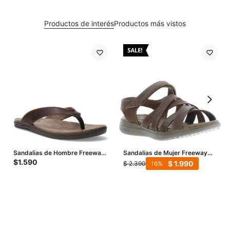
Productos de interés
Productos más vistos
Sandalias de Hombre Freeway
Sandalias de Mujer Freeway
Ojota Casual - Marrón
Casual - Marrón Fósil
$
1.590
$
1.990
$
2.390
16
Chocolate (Cuero Graso)