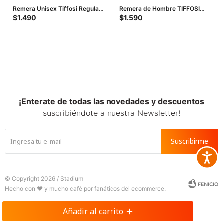
Remera Unisex Tiffosi Regular
Remera de Hombre TIFFOSI
- Blanco
Running - Blanco
$
1.490
$
1.590
¡Enterate de todas las novedades y descuentos
suscribiéndote a nuestra Newsletter!
Suscribirme
Accesib







© Copyright 2026 / Stadium
Añadir al carrito