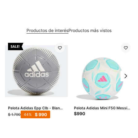
Productos de interés
Productos más vistos
Pelota Adidas Epp Clb - Blanco
Pelota Adidas Mini F50 Messi -
- Gris
Blanco - Menta
$
990
$
990
$
1.790
44