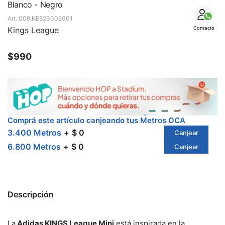
SALE
Blanco - Negro
009.KE823002001
Kings League
Contacto
$
990
Comprá este artículo canjeando tus Metros OCA
3.400 Metros
$ 0
Canjear
6.800 Metros
$ 0
Canjear
Descripción
La
Adidas KINGS League Mini
está inspirada en la