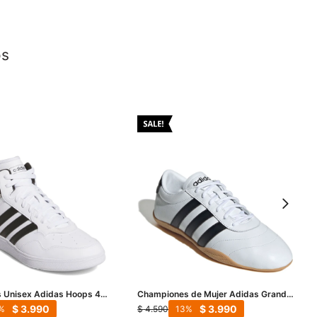
os
 Unisex Adidas Hoops 4.0
Championes de Mujer Adidas Grand
 - Negro - Gris
Court Lo - Blanco - Negro
$
3.990
$
3.990
$
4.590
13