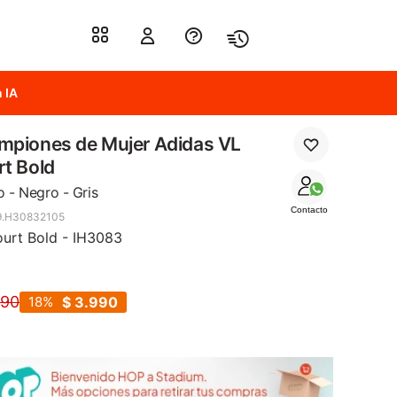
 IA
mpiones de Mujer Adidas VL
t Bold
o - Negro - Gris
Contacto
9.H30832105
urt Bold - IH3083
890
18
$
3.990