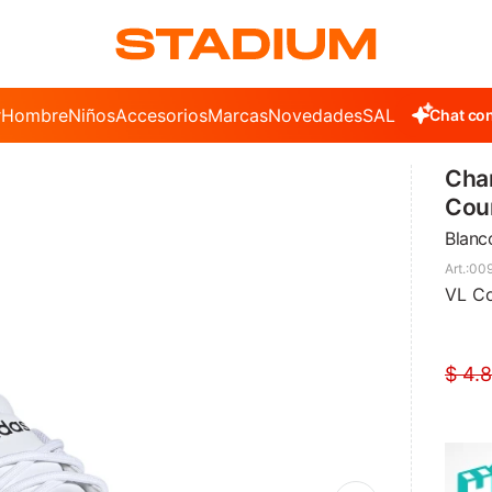
r
Hombre
Niños
Accesorios
Marcas
Novedades
SALE
Chat con
Cha
Cour
Blanc
00
VL Co
$
4.