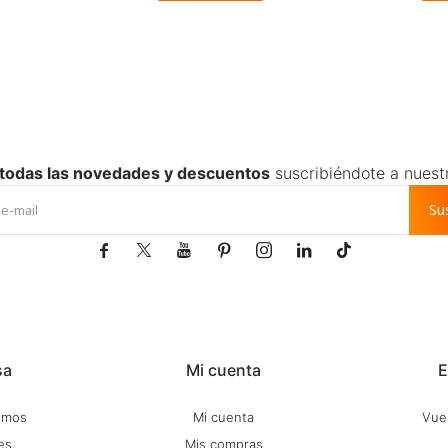
 todas las novedades y descuentos
suscribiéndote a nuest
Su







sa
Mi cuenta
E
omos
Mi cuenta
Vuel
es
Mis compras