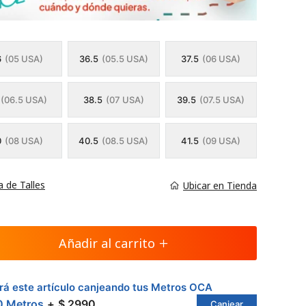
6
(05 USA)
36.5
(05.5 USA)
37.5
(06 USA)
(06.5 USA)
38.5
(07 USA)
39.5
(07.5 USA)
0
(08 USA)
40.5
(08.5 USA)
41.5
(09 USA)
a de Talles
Ubicar en Tienda
Añadir al carrito
á este artículo canjeando tus Metros OCA
0 Metros
$ 2990
Canjear