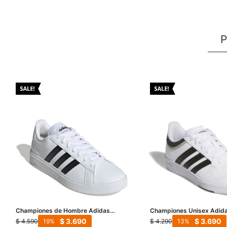
P
Championes de Hombre Adidas
Championes Unisex Adida
Grand Court Base 2.0 - Blanco - Negro
- Blanco - Negro - Gris
$
3.690
$
3.690
$
4.590
$
4.290
19
13