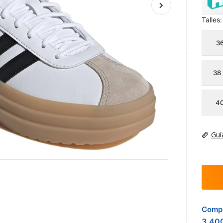
Talles:
3
38
4
Guí
Compr
3.40