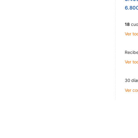
6.80
18
cuo
Ver to
Recibe
Ver to
30 día
Ver co