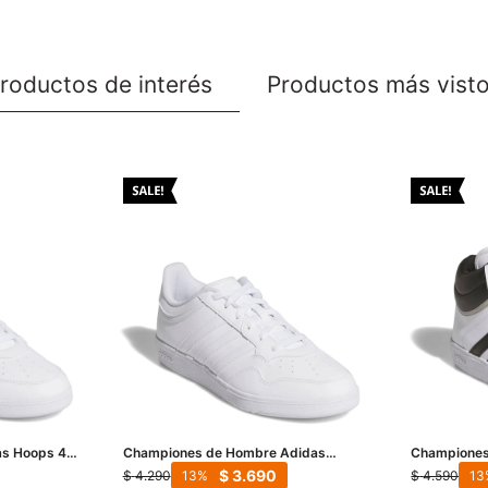
roductos de interés
Productos más vist
s Hoops 4.0
Championes de Hombre Adidas
Championes
Hoops 4.0 - Blanco
Mid - Blanco
$
3.690
$
4.290
$
4.590
13
13