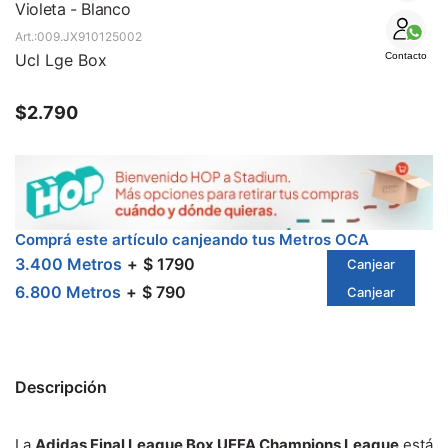
SALE
Violeta - Blanco
009.JX910125002
Ucl Lge Box
Contacto
$
2.790
Comprá este artículo canjeando tus Metros OCA
3.400 Metros
$ 1790
Canjear
6.800 Metros
$ 790
Canjear
Descripción
La
Adidas Final League Box UEFA Champions League
está