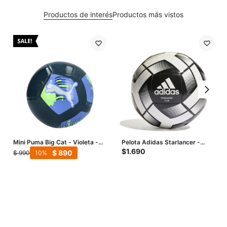
Productos de interés
Productos más vistos
Mini Puma Big Cat - Violeta -
Pelota Adidas Starlancer -
Verde Lima
Blanco - Negro
$
1.690
$
890
$
990
10