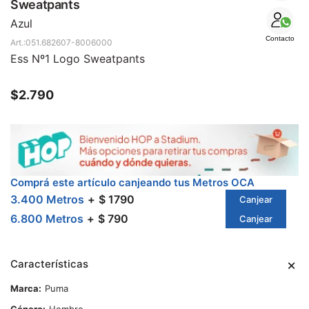
SALE
Sweatpants
Azul
Contacto
051.682607-8006000
Ess Nº1 Logo Sweatpants
$
2.790
Comprá este artículo canjeando tus Metros OCA
3.400 Metros
$ 1790
Canjear
6.800 Metros
$ 790
Canjear
Características
Marca
Puma