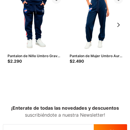
Pantalon de Niño Umbro Grav
Pantalon de Mujer Umbro Aura
Nacional Junior - Azul - Rojo
- Azul - Blanco
$
2.290
$
2.490
¡Enterate de todas las novedades y descuentos
suscribiéndote a nuestra Newsletter!