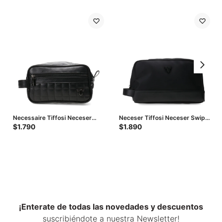
Necessaire Tiffosi Neceser
Neceser Tiffosi Neceser Swipe
Cuadrille - Negro
- Negro
$
1.790
$
1.890
¡Enterate de todas las novedades y descuentos
suscribiéndote a nuestra Newsletter!