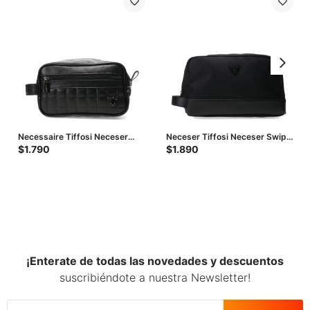
Necessaire Tiffosi Neceser
Neceser Tiffosi Neceser Swipe
Cuadrille - Negro
- Negro
$
1.790
$
1.890
¡Enterate de todas las novedades y descuentos
suscribiéndote a nuestra Newsletter!