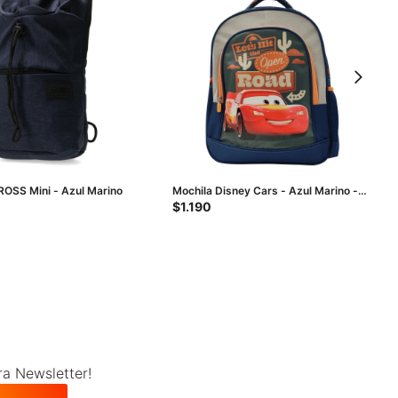
ROSS Mini - Azul Marino
Mochila Disney Cars - Azul Marino -
Gris - Anaranjado
$
1.190
ra Newsletter!