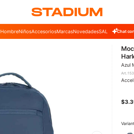
r
Hombre
Niños
Accesorios
Marcas
Novedades
SALE
Chat con
Moch
Har
Azul 
153
Accel
$
3.
Varian