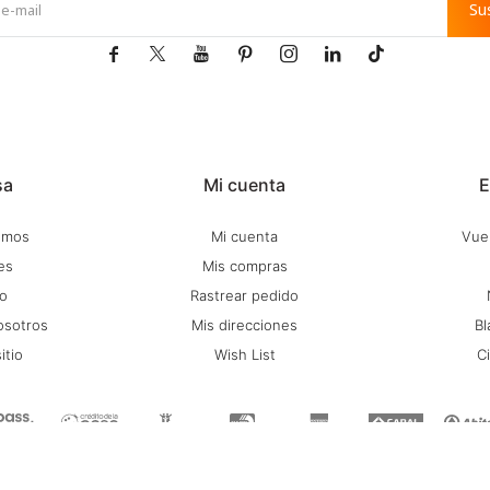
Su







sa
Mi cuenta
E
omos
Mi cuenta
Vuel
es
Mis compras
o
Rastrear pedido
osotros
Mis direcciones
Bl
itio
Wish List
C