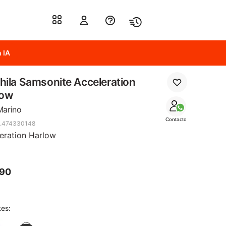
 IA
ila Samsonite Acceleration
low
Marino
Contacto
.474330148
eration Harlow
390
tes: