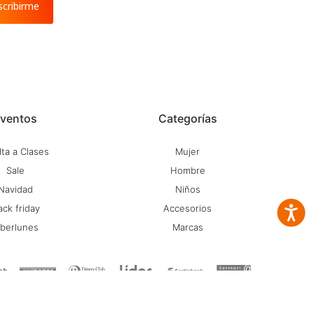
scribirme
ventos
Categorías
ta a Clases
Mujer
Sale
Hombre
Navidad
Niños
ack friday
Accesorios
Accesib
iberlunes
Marcas