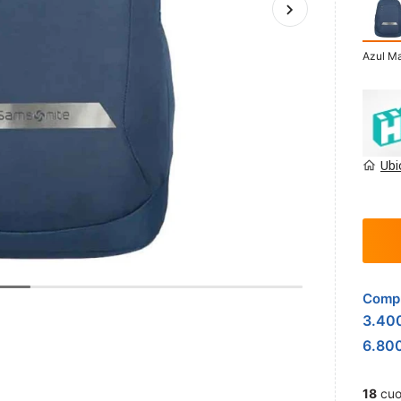
Azul Ma
Ubi
Compr
3.40
6.80
18
cuo