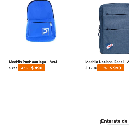
Mochila Push con logo - Azul
Mochila Nacional Bassi - 
$
490
$
990
$
899
$
1.200
45
17
¡Enterate de