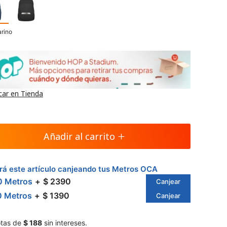
rino
car en Tienda
Añadir al carrito
á este artículo canjeando tus Metros OCA
0 Metros
$ 2390
Canjear
0 Metros
$ 1390
Canjear
tas de
$ 188
sin intereses.