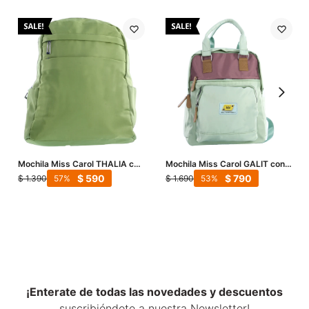
Mochila Miss Carol THALIA con
Mochila Miss Carol GALIT con
pañuelo decorativo - Verde
colores combinados - Verde
$
590
$
790
$
1.390
$
1.690
57
53
¡Enterate de todas las novedades y descuentos
suscribiéndote a nuestra Newsletter!