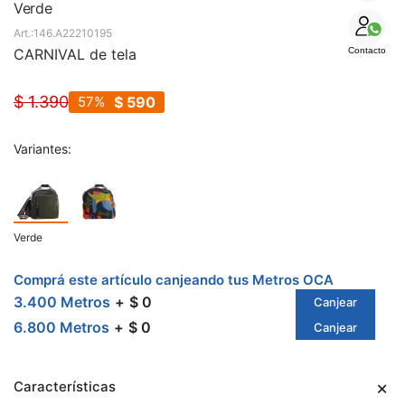
SALE
Verde
146.A22210195
CARNIVAL de tela
Contacto
$
1.390
57
$
590
Variantes:
Verde
Comprá este artículo canjeando tus Metros OCA
3.400 Metros
$ 0
Canjear
6.800 Metros
$ 0
Canjear
Características