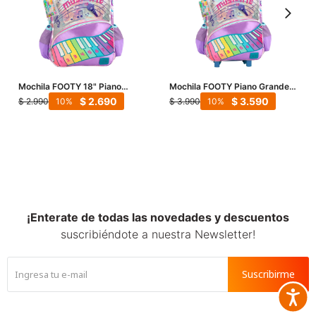
Mochila FOOTY 18" Piano
Mochila FOOTY Piano Grande
Grande Con Teclado y Luz Led
Con Carro y Luz Led - Violeta -
$
2.690
$
3.590
$
2.990
$
3.990
10
10
- Violeta - Plateado
Plateado
¡Enterate de todas las novedades y descuentos
suscribiéndote a nuestra Newsletter!
Suscribirme
Accesib






