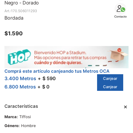
SALE
Negro - Dorado
170.506011293
Bordada
Contacto
$
1.590
Comprá este artículo canjeando tus Metros OCA
3.400 Metros
$ 590
Canjear
6.800 Metros
$ 0
Canjear
Características
Marca
Tiffosi
Género
Hombre