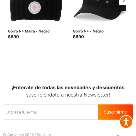
Gorro N+ Maira - Negro
Gorro N+ - Negro
$
690
$
690
¡Enterate de todas las novedades y descuentos
suscribiéndote a nuestra Newsletter!
Suscribirme
Accesib







© Copyright 2026 / Stadium