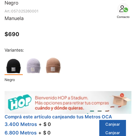
SALE
Negro
057.025260001
Manuela
Contacto
$
690
Variantes:
Negro
Comprá este artículo canjeando tus Metros OCA
3.400 Metros
$ 0
Canjear
6.800 Metros
$ 0
Canjear