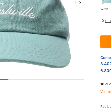
Verde
Ubi
Compr
3.40
6.80
18
cuo
Ver to
Recibe