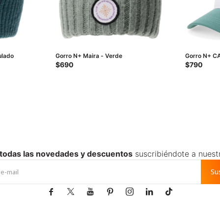
ulado
Gorro N+ Maira - Verde
Gorro N+ CA
$
690
$
790
 todas las novedades y descuentos
suscribiéndote a nuest
Su






