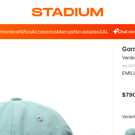
r
Hombre
Niños
Accesorios
Marcas
Novedades
SALE
Chat con
Gorr
Verde
057
EMILI
$
79
Varian