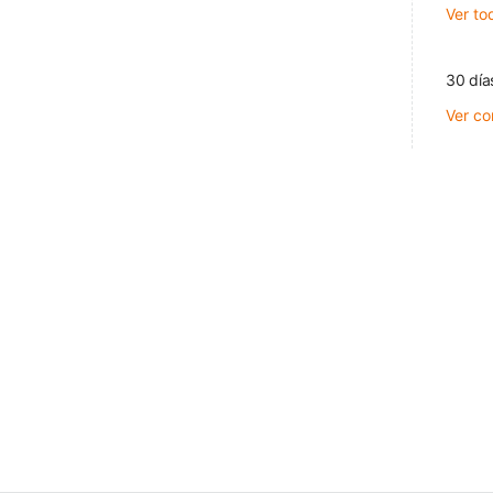
Ver to
30 día
Ver co