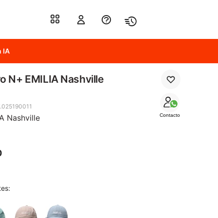
 IA
o N+ EMILIA Nashville
.025190011
Contacto
A Nashville
0
tes: