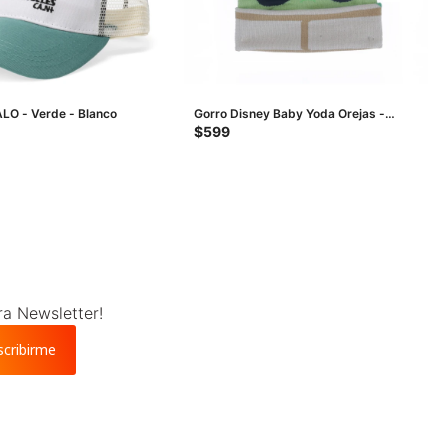
LO - Verde - Blanco
Gorro Disney Baby Yoda Orejas -
Verde
$
599
ra Newsletter!
scribirme