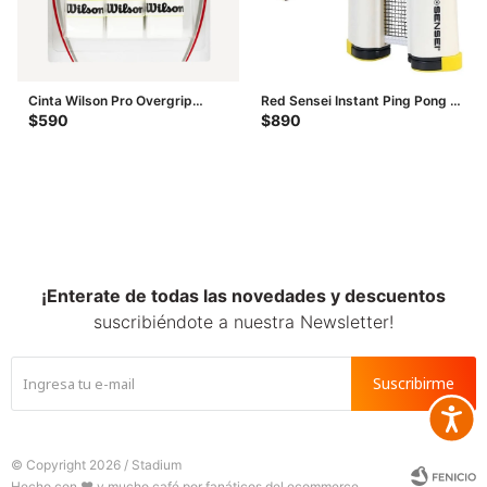
Cinta Wilson Pro Overgrip
Red Sensei Instant Ping Pong -
Perforated - Blanco
Blanco - Negro
$
590
$
890
¡Enterate de todas las novedades y descuentos
suscribiéndote a nuestra Newsletter!
Suscribirme
Accesib







© Copyright 2026 / Stadium