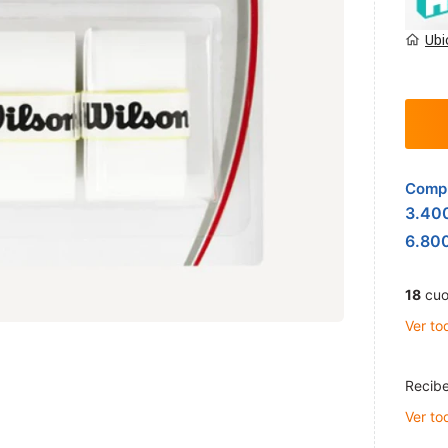
Ubi
Compr
3.40
6.80
18
cuo
Ver to
Recibe
Ver to