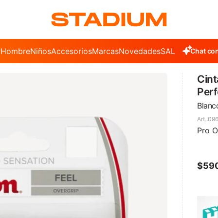
r
Hombre
Niños
Accesorios
Marcas
Novedades
SALE
Chat con
Cint
Perf
Blanc
09
Pro O
$
59