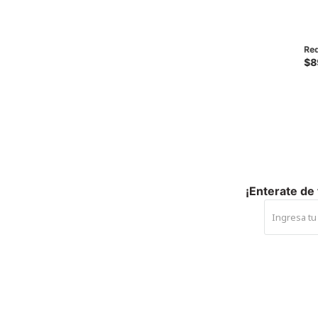
Red
- N
$
8
¡Enterate de