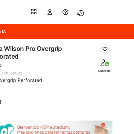
 IA
a Wilson Pro Overgrip
orated
o
Contacto
6.Z40050002
vergrip Perforated
0