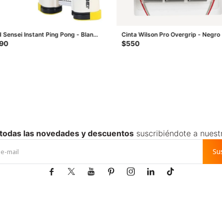
 Sensei Instant Ping Pong - Blanco
Cinta Wilson Pro Overgrip - Negro
egro
90
$
550
 todas las novedades y descuentos
suscribiéndote a nuest
Su






