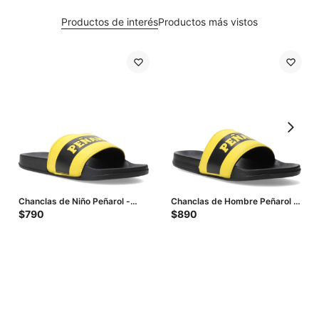
Productos de interés
Productos más vistos
Chanclas de Niño Peñarol -
Chanclas de Hombre Peñarol -
Amarillo - Negro
Amarillo - Negro
$
790
$
890