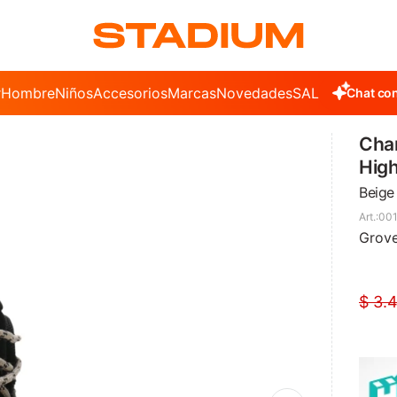
r
Hombre
Niños
Accesorios
Marcas
Novedades
SALE
Chat con
Cha
High
Beige
001
Grove
$
3.