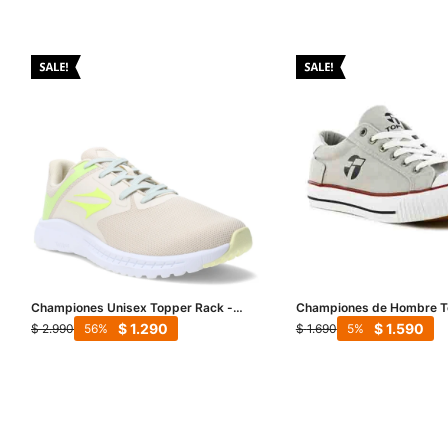
Championes Unisex Topper Rack -
Championes de Hombre T
Beige - Verde Lima
Wagon - Beige
$
1.290
$
1.590
$
2.990
$
1.690
56
5