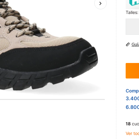
Talles:
Guí
Compr
3.40
6.80
18
cuo
Ver to