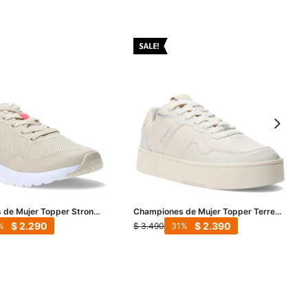
 de Mujer Topper Strong
Championes de Mujer Topper Terre
eige - Fucsia
Print - Beige
$
2.290
$
2.390
$
3.490
31