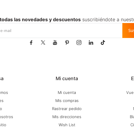
 todas las novedades y descuentos
suscribiéndote a nuest
Su







sa
Mi cuenta
E
omos
Mi cuenta
Vuel
es
Mis compras
o
Rastrear pedido
osotros
Mis direcciones
Bl
itio
Wish List
C