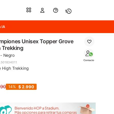
 IA
mpiones Unisex Topper Grove
 Trekking
 - Negro
Contacto
.501834011
 High Trekking
490
14
$
2.990