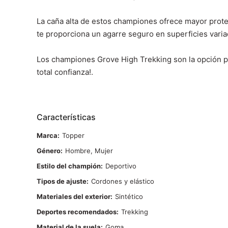
La caña alta de estos championes ofrece mayor protecc
te proporciona un agarre seguro en superficies var
Los championes Grove High Trekking son la opción pe
total confianza!.
Características
Marca
Topper
Género
Hombre, Mujer
Estilo del champión
Deportivo
Tipos de ajuste
Cordones y elástico
Materiales del exterior
Sintético
Deportes recomendados
Trekking
Material de la suela
Goma