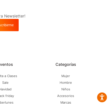
ra Newsletter!
scribirme
ventos
Categorías
ta a Clases
Mujer
Sale
Hombre
Navidad
Niños
ack friday
Accesorios
Accesib
iberlunes
Marcas