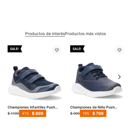
Productos de interés
Productos más vistos
Championes Infantiles Push
Championes de Niño Push
Pedraza - Azul Marino
ALTEA con velcro - Azul Marino
$
699
$
799
$
1.190
$
990
41
19