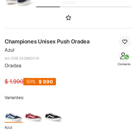
SALE
Championes Unisex Push Oradea
Azul
058.242660019
Oradea
Contacto
$
1.990
50
$
990
Variantes:
Azul