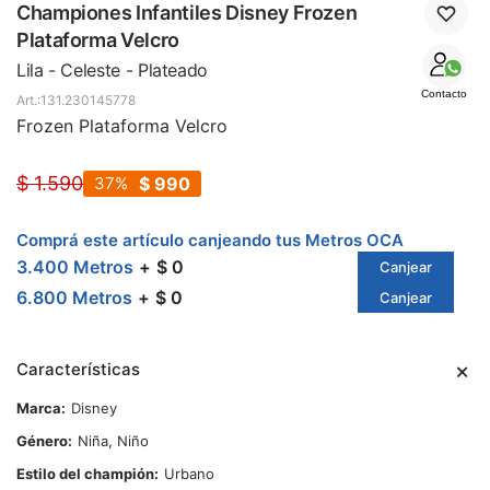
SALE
Championes Infantiles Disney Frozen
Plataforma Velcro
Lila - Celeste - Plateado
Contacto
131.230145778
Frozen Plataforma Velcro
$
1.590
37
$
990
Comprá este artículo canjeando tus Metros OCA
3.400 Metros
$ 0
Canjear
6.800 Metros
$ 0
Canjear
Características
Marca
Disney
Género
Niña, Niño
Estilo del champión
Urbano