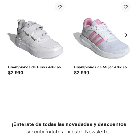
Championes de Niños Adidas
Championes de Mujer Adidas
Tensaur Sport 3.0 Cf - Blanco -
Lite Racer 4.0 - Blanco -
$
2.990
$
2.990
Gris
Rosado
¡Enterate de todas las novedades y descuentos
suscribiéndote a nuestra Newsletter!