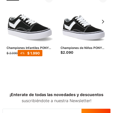
Championes Infantiles PONY
Championes de Niños PONY
Old School KIDS Low - Negro
Casual Lona Gamuza - Negro -
$
2.090
$
1.990
$
2.090
4
Blanco
¡Enterate de todas las novedades y descuentos
suscribiéndote a nuestra Newsletter!