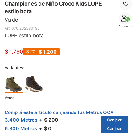
SALE
Championes de Niño Croco Kids LOPE
estilo bota
Verde
Contacto
070.232380195
LOPE estilo bota
$
1.790
32
$
1.200
Variantes:
Verde
Comprá este artículo canjeando tus Metros OCA
3.400 Metros
$ 200
Canjear
6.800 Metros
$ 0
Canjear