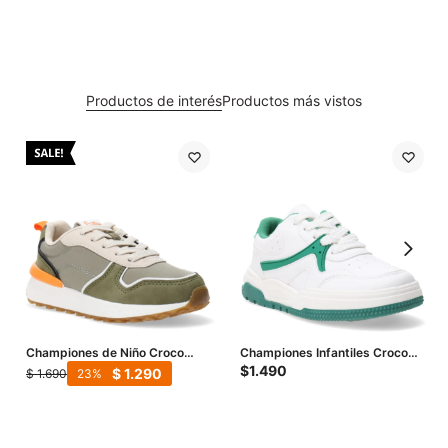
Productos de interés
Productos más vistos
Championes de Niño Croco
Championes Infantiles Croco
Kids ORCHID acordonado -
Kids Ipsa - Verde
$
1.490
$
1.290
$
1.690
23
Verde