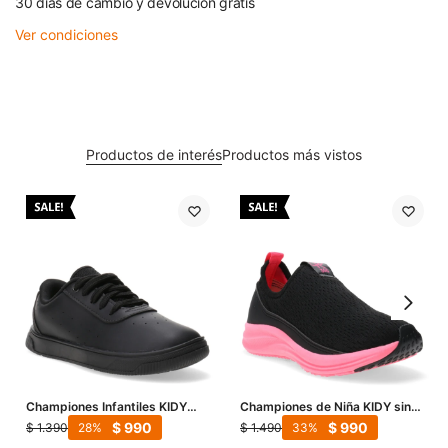
30 días de cambio y devolución gratis
Ver condiciones
Productos de interés
Productos más vistos
Championes Infantiles KIDY
Championes de Niña KIDY sin
Leblon - Negro
acordonar con suela de color -
$
990
$
990
$
1.390
$
1.490
28
33
Negro - Rosado