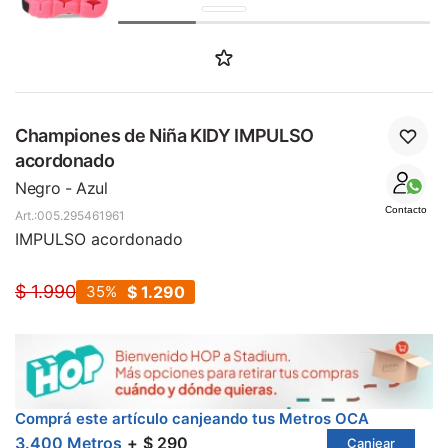
SALE
Championes de Niña KIDY IMPULSO
acordonado
Negro - Azul
Contacto
005.295461961
IMPULSO acordonado
$
1.990
35
$
1.290
Comprá este artículo canjeando tus Metros OCA
3.400 Metros
$ 290
Canjear