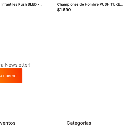
Infantiles Push BLED -
Championes de Hombre PUSH TUKE -
Blanco
$
1.690
ra Newsletter!
scribirme
ventos
Categorías