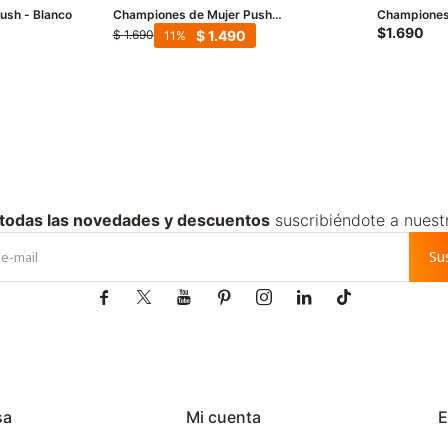
sh - Blanco
Championes de Mujer Push
Championes 
COLORADO - Blanco
Blanco
$
1.690
$
1.490
$
1.690
11
 todas las novedades y descuentos
suscribiéndote a nuest
Su







sa
Mi cuenta
E