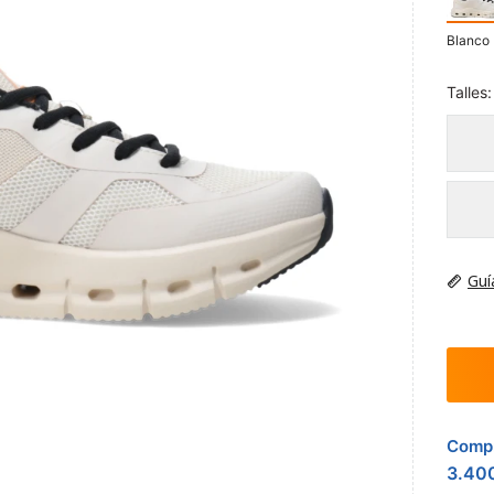
Blanco
Talles:
Guí
Compr
3.40