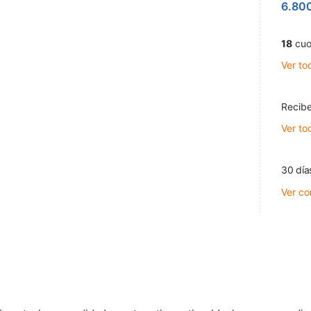
6.80
18
cuo
Ver to
Recibe
Ver to
30 día
Ver co