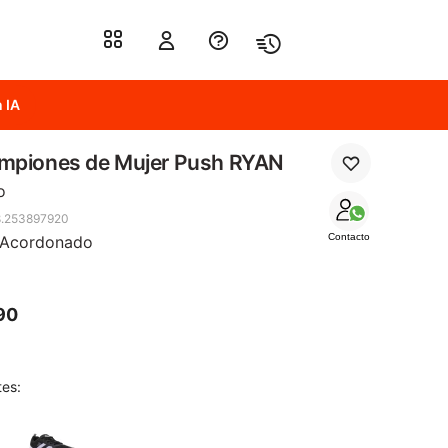
 IA
mpiones de Mujer Push RYAN
o
.253897920
Contacto
 Acordonado
90
tes: