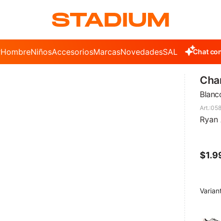
r
Hombre
Niños
Accesorios
Marcas
Novedades
SALE
Chat con
Cha
Blanc
058
Ryan
$
1.9
Varian