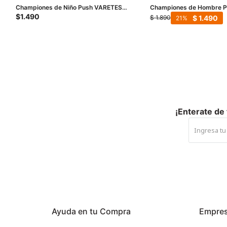
Championes de Niño Push VARETES
Championes de Hombre Pu
con materiales combinados - Blanco
$
1.490
$
1.490
$
1.890
21
¡Enterate de
Ayuda en tu Compra
Empre