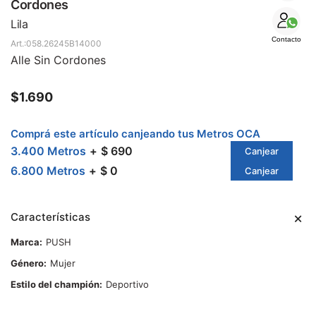
SALE
Cordones
Lila
Contacto
058.26245B14000
Alle Sin Cordones
$
1.690
Comprá este artículo canjeando tus Metros OCA
3.400 Metros
$ 690
Canjear
6.800 Metros
$ 0
Canjear
Características
Marca
PUSH
Género
Mujer
Estilo del champión
Deportivo