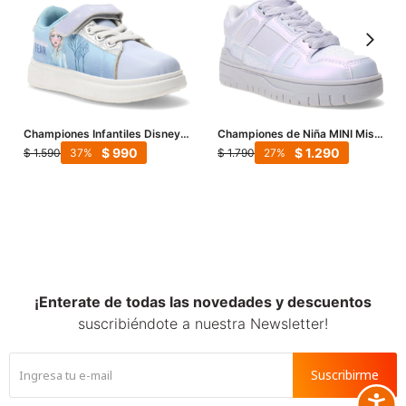
Championes Infantiles Disney
Championes de Niña MINI Miss
Frozen Plataforma Velcro - Lila
Carol - Lila
$
990
$
1.290
$
1.590
$
1.790
37
27
- Celeste - Plateado
¡Enterate de todas las novedades y descuentos
suscribiéndote a nuestra Newsletter!
Suscribirme
Accesib