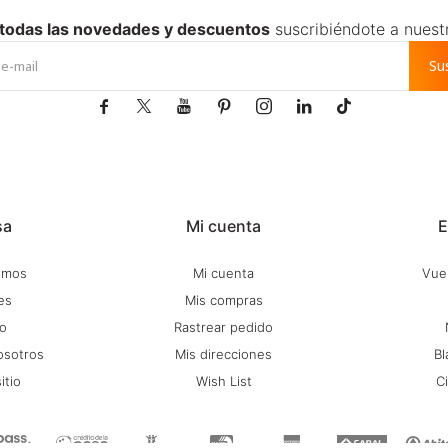
 todas las novedades y descuentos
suscribiéndote a nuest
Su







sa
Mi cuenta
E
omos
Mi cuenta
Vuel
es
Mis compras
o
Rastrear pedido
osotros
Mis direcciones
Bl
itio
Wish List
C