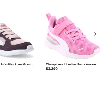
Infantiles Puma Graviton
Championes Infantiles Puma Anzarun
 - Violeta - Fucsia
Lite Kids - Rosado - Blanco - Plateado
$
3.290