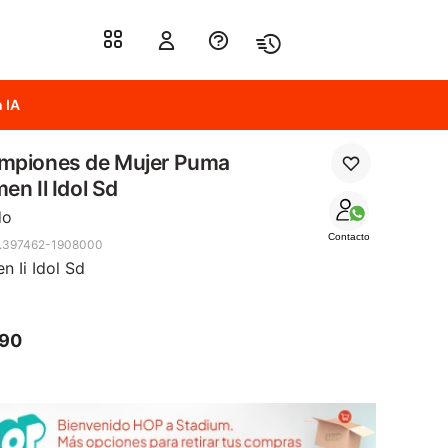
 IA
mpiones de Mujer Puma
en Il Idol Sd
do
Contacto
.397462-1908000
n Ii Idol Sd
990