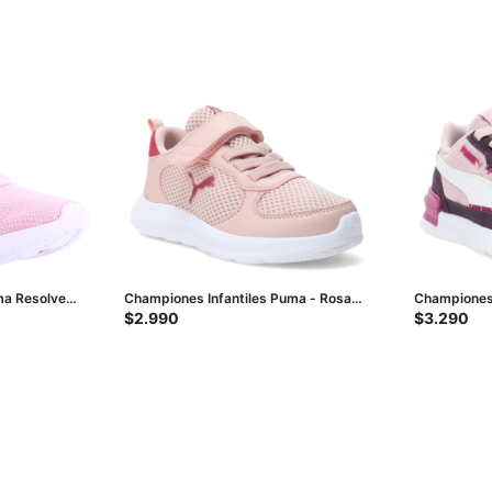
ma Resolve
Championes Infantiles Puma - Rosa
Championes 
Ballet
AC - Rosado
$
2.990
$
3.290