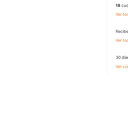
18
cuo
Ver to
Recibe
Ver to
30 día
Ver co