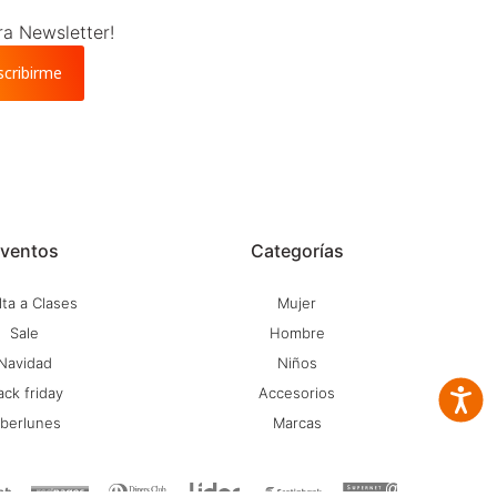
ra Newsletter!
scribirme
ventos
Categorías
ta a Clases
Mujer
Sale
Hombre
Navidad
Niños
ack friday
Accesorios
Accesib
iberlunes
Marcas