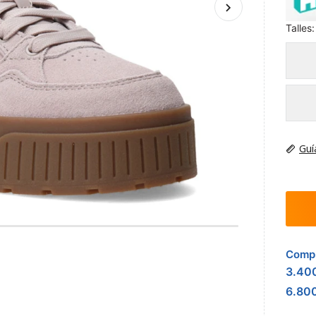
Talles:
Guí
Compr
3.40
6.80