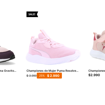
ma Graviton
Championes de Mujer Puma Resolve
Championes 
a
Smooth - Rosado
Ballet
$
2.990
$
2.990
$
3.990
25