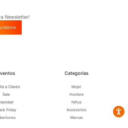
ra Newsletter!
scribirme
ventos
Categorías
ta a Clases
Mujer
Sale
Hombre
Navidad
Niños
ack friday
Accesorios
Accesib
iberlunes
Marcas