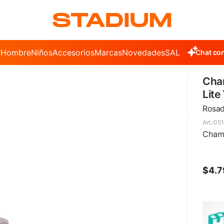
r
Hombre
Niños
Accesorios
Marcas
Novedades
SALE
Chat con
Cha
Lite 
Rosad
051
Champ
$
4.