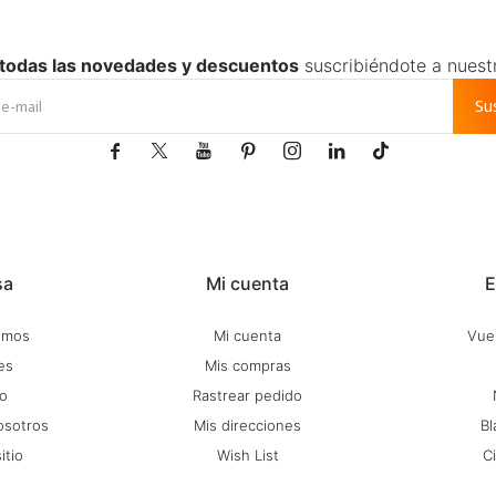
 todas las novedades y descuentos
suscribiéndote a nuest
Su







sa
Mi cuenta
E
omos
Mi cuenta
Vuel
es
Mis compras
o
Rastrear pedido
osotros
Mis direcciones
Bl
itio
Wish List
C