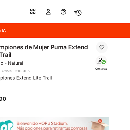
 IA
mpiones de Mujer Puma Extend
Trail
o - Natural
Contacto
.379538-3108105
iones Extend Lite Trail
790