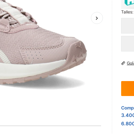
Talles:
Guí
Compr
3.40
6.80