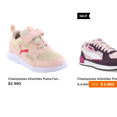
Championes Infantiles Puma Fun
Championes Infantiles Pu
Racer Kids - Rosa - Amarillo
- Rosado - Violeta - Fucsi
$
2.990
$
2.990
$
3.890
23