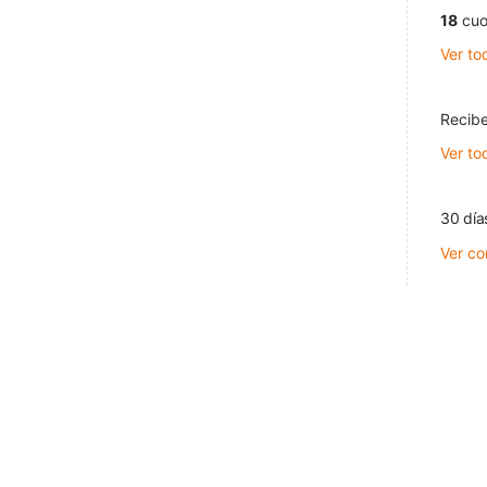
18
cuo
Ver to
Recibe
Ver to
30 día
Ver co