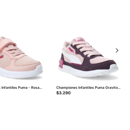
Infantiles Puma - Rosa
Championes Infantiles Puma Graviton
AC - Rosado - Violeta - Fucsia
$
3.290