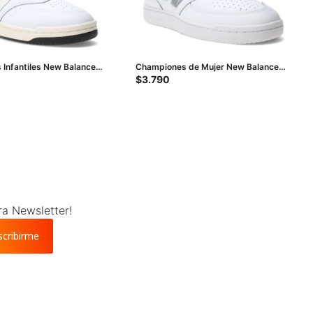
Infantiles New Balance
Championes de Mujer New Balance
nior - Blanco - Nude -
Court - Blanco - Plata
$
3.790
ra Newsletter!
scribirme