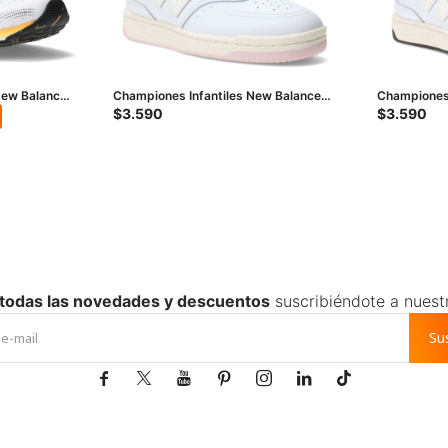
ew Balance
Championes Infantiles New Balance
Championes 
nco - Negro
Lifestyle Junior - Blanco - Natural -
Lifestyle Ju
$
3.590
$
3.590
Rosado
Negro
 todas las novedades y descuentos
suscribiéndote a nuest
Su






