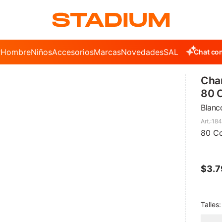
r
Hombre
Niños
Accesorios
Marcas
Novedades
SALE
Chat con
Cha
80 
Blanc
18
80 C
$
3.
Talles: