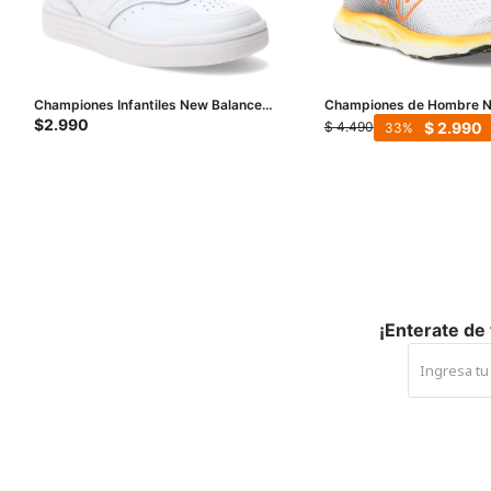
Championes Infantiles New Balance
Championes de Hombre N
WEN - Blanco
Running Course 520 - Bla
$
2.990
$
2.990
$
4.490
33
- Anaranjado
¡Enterate de