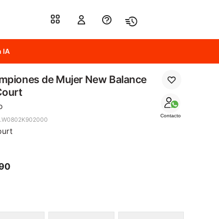
 IA
mpiones de Mujer New Balance
Court
o
Contacto
4.W0802K902000
ourt
790