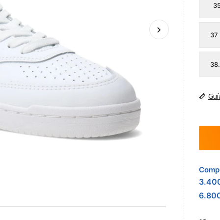
3
37
38
Guí
Compr
3.40
6.80