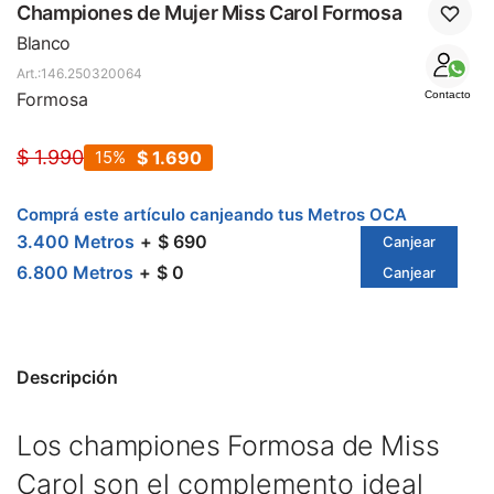
SALE
Championes de Mujer Miss Carol Formosa
Blanco
146.250320064
Formosa
Contacto
$
1.990
15
$
1.690
Comprá este artículo canjeando tus Metros OCA
3.400 Metros
$ 690
Canjear
6.800 Metros
$ 0
Canjear
Descripción
Los championes Formosa de
Miss
Carol
son el complemento ideal