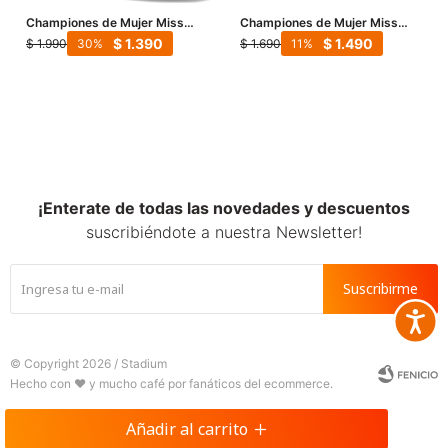
Championes de Mujer Miss
Championes de Mujer Miss
Carol Uberaba - Blanco - Beige
Carol Dilon De Lona - Blanco
$
1.390
$
1.490
$
1.990
$
1.690
30
11
¡Enterate de todas las novedades y descuentos
suscribiéndote a nuestra Newsletter!
Suscribirme
Accesib







© Copyright 2026 / Stadium
Añadir al carrito