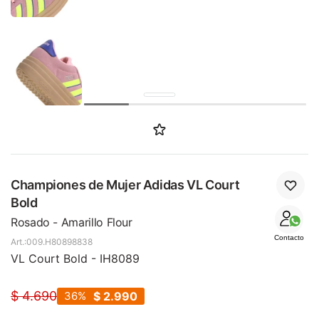
SALE
Championes de Mujer Adidas VL Court
Bold
Rosado - Amarillo Flour
Contacto
009.H80898838
VL Court Bold - IH8089
$
4.690
36
$
2.990