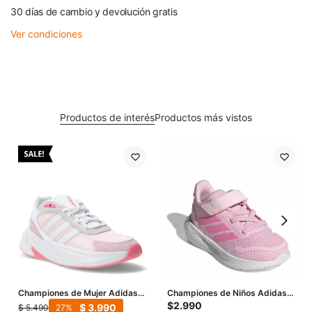
30 días de cambio y devolución gratis
Ver condiciones
Productos de interés
Productos más vistos
Championes de Mujer Adidas
Championes de Niños Adidas
Ozelle Cloudfoam - Rosa -
Runfalcon 5 Infant - Rosado -
$
2.990
$
3.990
$
5.490
27